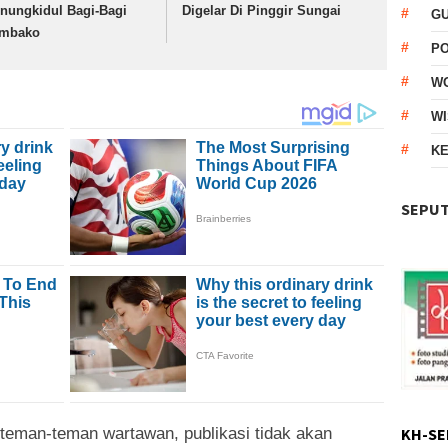
nungkidul Bagi-Bagi
Digelar Di Pinggir Sungai
G
mbako
P
W
WI
KE
SEPUT
 teman-teman wartawan, publikasi tidak akan
KH-SE