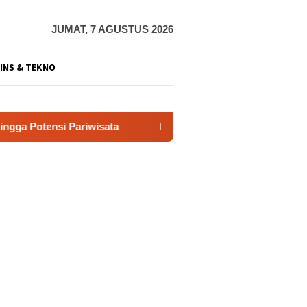
JUMAT, 7 AGUSTUS 2026
INS & TEKNO
sata
Film “Nalar” Karya Guru SD Raih Juara 1 Lomba Vi