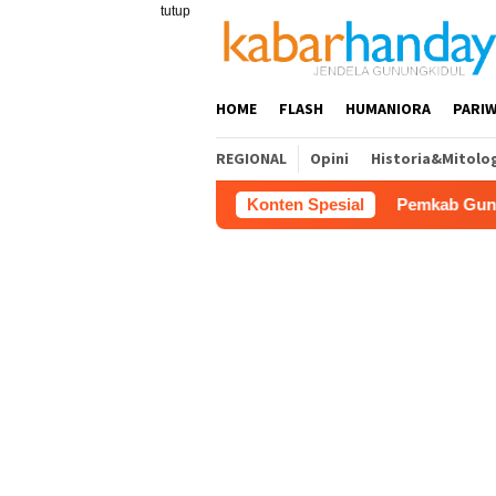
Loncat
tutup
ke
konten
HOME
FLASH
HUMANIORA
PARIW
REGIONAL
Opini
Historia&Mitolo
Pemkab Gunungkidul Dorong Tol 
Konten Spesial