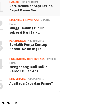
1
RAGAM
496671 Dilihat
Cara Membuat Sapi Betina
Cepat Kawin Sec…
2
HISTORIA & MITOLOGI
435699
Dilihat
Minggu Pahing Dipilih
sebagai Hari Baik …
3
FLASHNEWS
433465 Dilihat
Berdalih Punya Konsep
Sendiri Kembangka…
4
HUMANIORA
,
SENI BUDAYA
326083
Dilihat
Mengenang Budi Baik Ki
Seno: 8 Bulan Abs…
5
HUMANIORA
322086 Dilihat
Apa Beda Caos dan Paring?
 POPULER