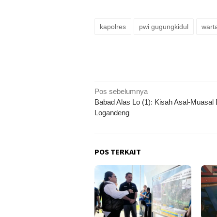
kapolres
pwi gugungkidul
wart
Navigasi
Pos sebelumnya
Babad Alas Lo (1): Kisah Asal-Muasal
pos
Logandeng
POS TERKAIT