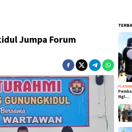
TERB
kidul Jumpa Forum
FLASHN
Pemka
Ngl…