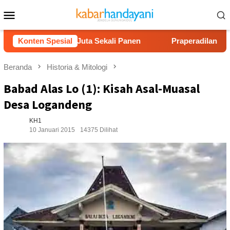
Loncat
Menu
ke
Mobile
konten
g Rp40 Juta Sekali Panen
Konten Spesial
Praperadilan Raudi Akmal Di
Beranda
Historia & Mitologi
Babad Alas Lo (1): Kisah Asal-Muasal
Desa Logandeng
KH1
10 Januari 2015
14375 Dilihat