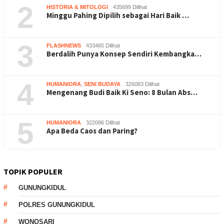
2
HISTORIA & MITOLOGI
435699 Dilihat
Minggu Pahing Dipilih sebagai Hari Baik …
3
FLASHNEWS
433465 Dilihat
Berdalih Punya Konsep Sendiri Kembangka…
4
HUMANIORA
,
SENI BUDAYA
326083 Dilihat
Mengenang Budi Baik Ki Seno: 8 Bulan Abs…
5
HUMANIORA
322086 Dilihat
Apa Beda Caos dan Paring?
TOPIK POPULER
GUNUNGKIDUL
POLRES GUNUNGKIDUL
WONOSARI