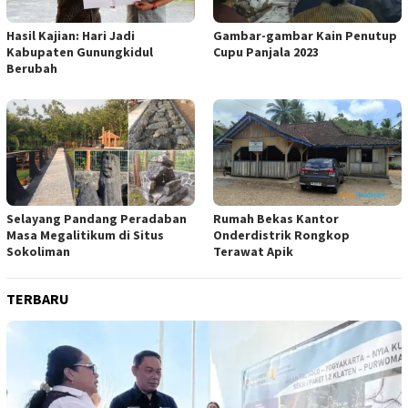
Hasil Kajian: Hari Jadi
Gambar-gambar Kain Penutup
Kabupaten Gunungkidul
Cupu Panjala 2023
Berubah
Selayang Pandang Peradaban
Rumah Bekas Kantor
Masa Megalitikum di Situs
Onderdistrik Rongkop
Sokoliman
Terawat Apik
TERBARU