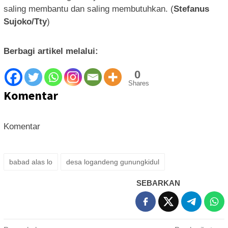
saling membantu dan saling membutuhkan. (
Stefanus
Sujoko/Tty
)
Berbagi artikel melalui:
0
Shares
Komentar
Komentar
babad alas lo
desa logandeng gunungkidul
SEBARKAN