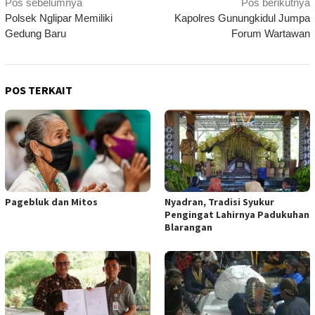
Navigasi
Pos sebelumnya
Pos berikutnya
Polsek Nglipar Memiliki
Kapolres Gunungkidul Jumpa
pos
Gedung Baru
Forum Wartawan
POS TERKAIT
Pagebluk dan Mitos
Nyadran, Tradisi Syukur
Pengingat Lahirnya Padukuhan
Blarangan