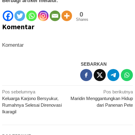
Berbagi artikel melalui:
0
Shares
Komentar
Komentar
SEBARKAN
Navigasi
Pos sebelumnya
Pos berikutnya
Keluarga Karjono Bersyukur,
Maridin Menggantungkan Hidup
pos
Rumahnya Selesai Direnovasi
dari Panenan Pete
Ikaragil