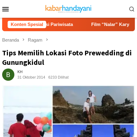
Loncat
Menu
ke
Mobile
konten
gga Potensi Pariwisata
Konten Spesial
Film “Nalar” Karya Guru SD Rai
Beranda
Ragam
Tips Memilih Lokasi Foto Prewedding di
Gunungkidul
KH
31 Oktober 2014
6233 Dilihat