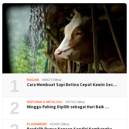
1
RAGAM
496673 Dilihat
Cara Membuat Sapi Betina Cepat Kawin Sec…
2
HISTORIA & MITOLOGI
435700 Dilihat
Minggu Pahing Dipilih sebagai Hari Baik …
FLASHNEWS
433465 Dilihat
Berdalih Punya Konsep Sendiri Kembangka…