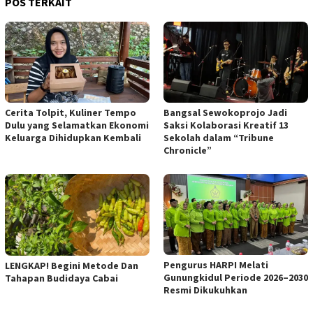
POS TERKAIT
Cerita Tolpit, Kuliner Tempo
Bangsal Sewokoprojo Jadi
Dulu yang Selamatkan Ekonomi
Saksi Kolaborasi Kreatif 13
Keluarga Dihidupkan Kembali
Sekolah dalam “Tribune
Chronicle”
Pengurus HARPI Melati
LENGKAP! Begini Metode Dan
Gunungkidul Periode 2026–2030
Tahapan Budidaya Cabai
Resmi Dikukuhkan