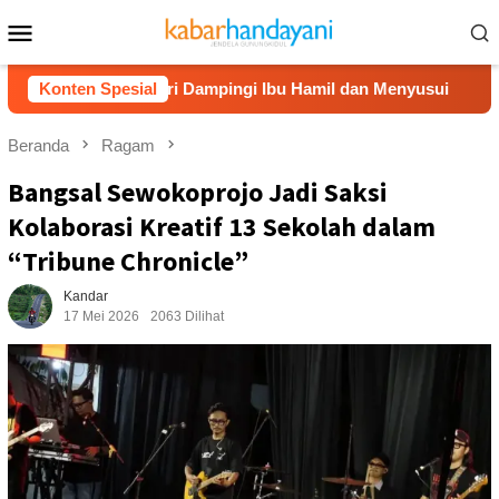
Loncat
Menu
ke
Mobile
konten
UD Wonosari Dampingi Ibu Hamil dan Menyusui
Konten Spesial
Dompet Dh
Beranda
Ragam
Bangsal Sewokoprojo Jadi Saksi
Kolaborasi Kreatif 13 Sekolah dalam
“Tribune Chronicle”
Kandar
17 Mei 2026
2063 Dilihat