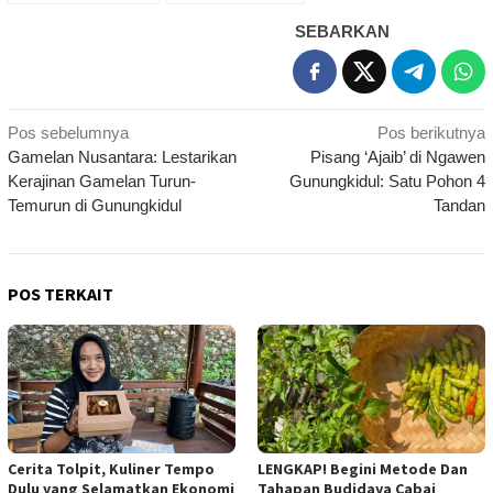
SEBARKAN
Navigasi
Pos sebelumnya
Pos berikutnya
Gamelan Nusantara: Lestarikan
Pisang ‘Ajaib’ di Ngawen
pos
Kerajinan Gamelan Turun-
Gunungkidul: Satu Pohon 4
Temurun di Gunungkidul
Tandan
POS TERKAIT
Cerita Tolpit, Kuliner Tempo
LENGKAP! Begini Metode Dan
Dulu yang Selamatkan Ekonomi
Tahapan Budidaya Cabai