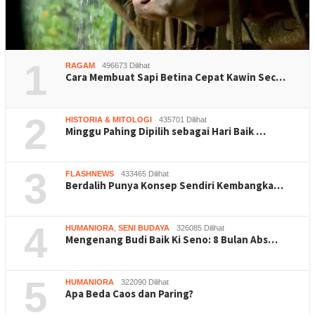
1
RAGAM
496673 Dilihat
Cara Membuat Sapi Betina Cepat Kawin Sec…
2
HISTORIA & MITOLOGI
435701 Dilihat
Minggu Pahing Dipilih sebagai Hari Baik …
3
FLASHNEWS
433465 Dilihat
Berdalih Punya Konsep Sendiri Kembangka…
4
HUMANIORA
,
SENI BUDAYA
326085 Dilihat
Mengenang Budi Baik Ki Seno: 8 Bulan Abs…
5
HUMANIORA
322090 Dilihat
Apa Beda Caos dan Paring?