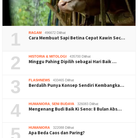
1
RAGAM
496672 Dilihat
Cara Membuat Sapi Betina Cepat Kawin Sec…
2
HISTORIA & MITOLOGI
435700 Dilihat
Minggu Pahing Dipilih sebagai Hari Baik …
3
FLASHNEWS
433465 Dilihat
Berdalih Punya Konsep Sendiri Kembangka…
4
HUMANIORA
,
SENI BUDAYA
326083 Dilihat
Mengenang Budi Baik Ki Seno: 8 Bulan Abs…
5
HUMANIORA
322088 Dilihat
Apa Beda Caos dan Paring?