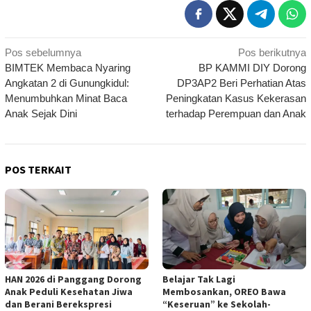
Navigasi
Pos sebelumnya
Pos berikutnya
BIMTEK Membaca Nyaring
BP KAMMI DIY Dorong
pos
Angkatan 2 di Gunungkidul:
DP3AP2 Beri Perhatian Atas
Menumbuhkan Minat Baca
Peningkatan Kasus Kekerasan
Anak Sejak Dini
terhadap Perempuan dan Anak
POS TERKAIT
HAN 2026 di Panggang Dorong
Belajar Tak Lagi
Anak Peduli Kesehatan Jiwa
Membosankan, OREO Bawa
dan Berani Berekspresi
“Keseruan” ke Sekolah-