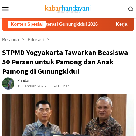
Loncat
Menu
ke
Mobile
konten
ba Video Literasi Gunungkidul 2026
Konten Spesial
Kerja Buruh Bangun
Beranda
Edukasi
STPMD Yogyakarta Tawarkan Beasiswa
50 Persen untuk Pamong dan Anak
Pamong di Gunungkidul
Kandar
13 Februari 2025
1154 Dilihat