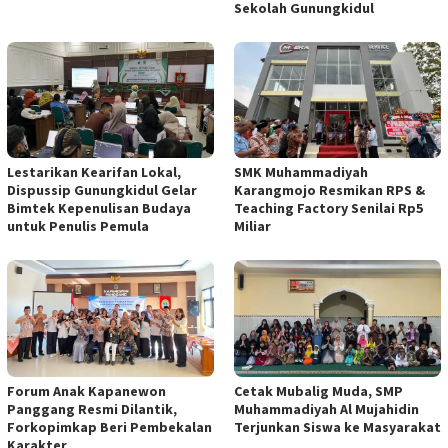
Sekolah Gunungkidul
Lestarikan Kearifan Lokal,
SMK Muhammadiyah
Dispussip Gunungkidul Gelar
Karangmojo Resmikan RPS &
Bimtek Kepenulisan Budaya
Teaching Factory Senilai Rp5
untuk Penulis Pemula
Miliar
Forum Anak Kapanewon
Cetak Mubalig Muda, SMP
Panggang Resmi Dilantik,
Muhammadiyah Al Mujahidin
Forkopimkap Beri Pembekalan
Terjunkan Siswa ke Masyarakat
Karakter