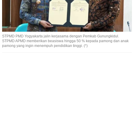
STPMD PMD Yogyakarta jalin kerjasama dengan Pemkab Gunungkidul.
STPMD APMD memberikan beasiswa hingga 50 % kepada pamong dan anak
pamong yang ingin menempuh pendidikan tinggi. (*)