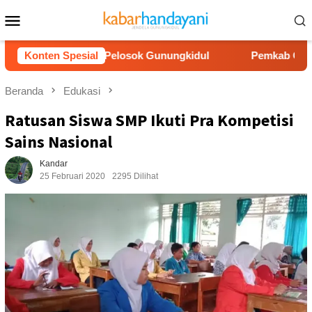
Loncat
Menu
ke
Mobile
konten
r Bersih ke Pelosok Gunungkidul
Konten Spesial
Pemkab Gunungkidul Do
Beranda
Edukasi
Ratusan Siswa SMP Ikuti Pra Kompetisi
Sains Nasional
Kandar
25 Februari 2020
2295 Dilihat