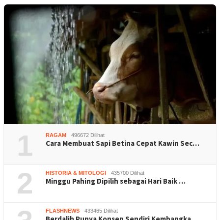
1
RAGAM
496672 Dilihat
Cara Membuat Sapi Betina Cepat Kawin Sec…
2
HISTORIA & MITOLOGI
435700 Dilihat
Minggu Pahing Dipilih sebagai Hari Baik …
FLASHNEWS
433465 Dilihat
Berdalih Punya Konsep Sendiri Kembangka…