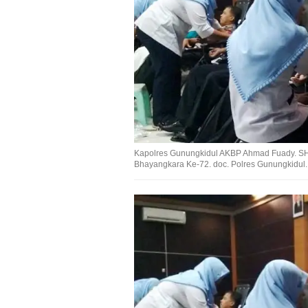
Kapolres Gunungkidul AKBP Ahmad Fuady. SH,
Bhayangkara Ke-72. doc. Polres Gunungkidul.