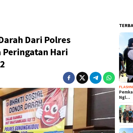
TERB
arah Dari Polres
 Peringatan Hari
72
FLASHN
Pemka
Ngl…