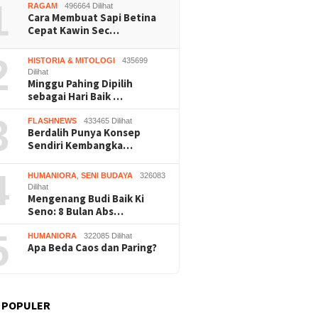
1
RAGAM
496664 Dilihat
Cara Membuat Sapi Betina
Cepat Kawin Sec…
2
HISTORIA & MITOLOGI
435699
Dilihat
Minggu Pahing Dipilih
sebagai Hari Baik …
3
FLASHNEWS
433465 Dilihat
Berdalih Punya Konsep
Sendiri Kembangka…
4
HUMANIORA
,
SENI BUDAYA
326083
Dilihat
Mengenang Budi Baik Ki
Seno: 8 Bulan Abs…
5
HUMANIORA
322085 Dilihat
Apa Beda Caos dan Paring?
 POPULER