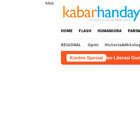
Loncat
tutup
ke
konten
HOME
FLASH
HUMANIORA
PARIW
REGIONAL
Opini
Historia&Mitolo
u SD Raih Juara 1 Lomba Video Literasi Gunungkidul 2026
Konten Spesial