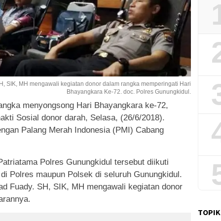
, SIK, MH mengawali kegiatan donor dalam rangka memperingati Hari
Bhayangkara Ke-72. doc. Polres Gunungkidul.
rangka menyongsong Hari Bhayangkara ke-72,
kti Sosial donor darah, Selasa, (26/6/2018).
engan Palang Merah Indonesia (PMI) Cabang
Patriatama Polres Gunungkidul tersebut diikuti
s di Polres maupun Polsek di seluruh Gunungkidul.
d Fuady. SH, SIK, MH mengawali kegiatan donor
jarannya.
TOPIK