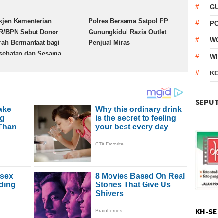
G
kjen Kementerian
Polres Bersama Satpol PP
P
R/BPN Sebut Donor
Gunungkidul Razia Outlet
W
rah Bermanfaat bagi
Penjual Miras
sehatan dan Sesama
WI
KE
SEPUT
KH-SE