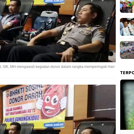
 SIK, MH mengawali kegiatan donor dalam rangka memperingati Hari
TERP