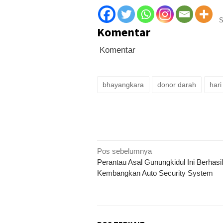
S
Komentar
Komentar
bhayangkara
donor darah
har
Navigasi
Pos sebelumnya
Perantau Asal Gunungkidul Ini Berhasil
pos
Kembangkan Auto Security System