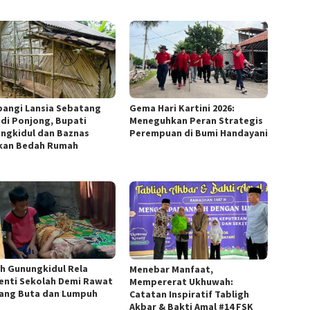
angi Lansia Sebatang
Gema Hari Kartini 2026:
 di Ponjong, Bupati
Meneguhkan Peran Strategis
ngkidul dan Baznas
Perempuan di Bumi Handayani
kan Bedah Rumah
h Gunungkidul Rela
Menebar Manfaat,
enti Sekolah Demi Rawat
Mempererat Ukhuwah:
yang Buta dan Lumpuh
Catatan Inspiratif Tabligh
Akbar & Bakti Amal #14 FSK