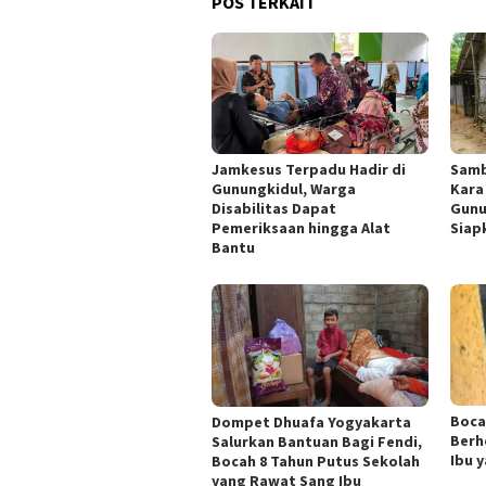
POS TERKAIT
Jamkesus Terpadu Hadir di
Samb
Gunungkidul, Warga
Kara
Disabilitas Dapat
Gunu
Pemeriksaan hingga Alat
Siap
Bantu
Boca
Dompet Dhuafa Yogyakarta
Berh
Salurkan Bantuan Bagi Fendi,
Ibu 
Bocah 8 Tahun Putus Sekolah
yang Rawat Sang Ibu