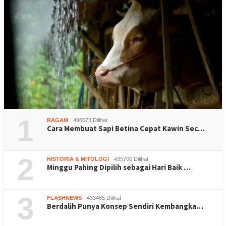
1
RAGAM
496673 Dilihat
Cara Membuat Sapi Betina Cepat Kawin Sec…
2
HISTORIA & MITOLOGI
435700 Dilihat
Minggu Pahing Dipilih sebagai Hari Baik …
3
FLASHNEWS
433465 Dilihat
Berdalih Punya Konsep Sendiri Kembangka…