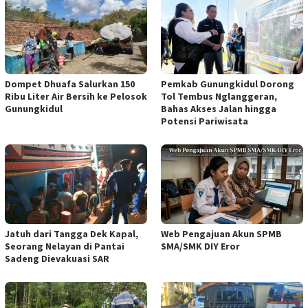
Dompet Dhuafa Salurkan 150
Pemkab Gunungkidul Dorong
Ribu Liter Air Bersih ke Pelosok
Tol Tembus Nglanggeran,
Gunungkidul
Bahas Akses Jalan hingga
Potensi Pariwisata
Jatuh dari Tangga Dek Kapal,
Web Pengajuan Akun SPMB
Seorang Nelayan di Pantai
SMA/SMK DIY Eror
Sadeng Dievakuasi SAR