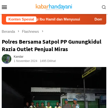
Loncat
Menu
ke
Mobile
konten
ri Dampingi Ibu Hamil dan Menyusui
Konten Spesial
Dompet Dhuafa Salu
Beranda
Flashnews
Polres Bersama Satpol PP Gunungkidul
Razia Outlet Penjual Miras
Kandar
1 November 2024
1495 Dilihat