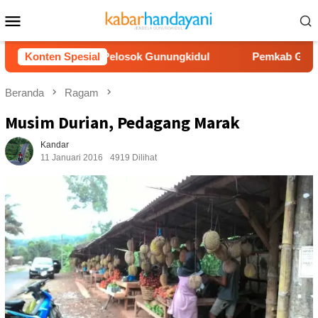
Loncat
Menu
ke
Mobile
konten
 Bersih ke Pelosok Gunungkidul
Konten Spesial
Pemkab Gunungkidul Dor
Beranda
Ragam
Musim Durian, Pedagang Marak
Kandar
11 Januari 2016
4919 Dilihat