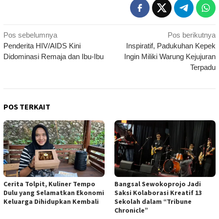
Navigasi
Pos sebelumnya
Pos berikutnya
Penderita HIV/AIDS Kini
Inspiratif, Padukuhan Kepek
pos
Didominasi Remaja dan Ibu-Ibu
Ingin Miliki Warung Kejujuran
Terpadu
POS TERKAIT
Cerita Tolpit, Kuliner Tempo
Bangsal Sewokoprojo Jadi
Dulu yang Selamatkan Ekonomi
Saksi Kolaborasi Kreatif 13
Keluarga Dihidupkan Kembali
Sekolah dalam “Tribune
Chronicle”