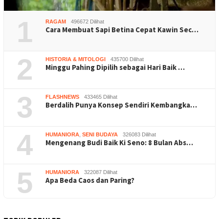
1
RAGAM
496672 Dilihat
Cara Membuat Sapi Betina Cepat Kawin Sec…
2
HISTORIA & MITOLOGI
435700 Dilihat
Minggu Pahing Dipilih sebagai Hari Baik …
3
FLASHNEWS
433465 Dilihat
Berdalih Punya Konsep Sendiri Kembangka…
4
HUMANIORA
,
SENI BUDAYA
326083 Dilihat
Mengenang Budi Baik Ki Seno: 8 Bulan Abs…
5
HUMANIORA
322087 Dilihat
Apa Beda Caos dan Paring?