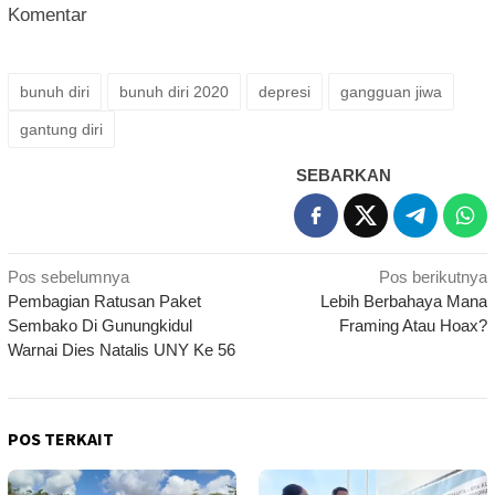
Komentar
bunuh diri
bunuh diri 2020
depresi
gangguan jiwa
gantung diri
SEBARKAN
Navigasi
Pos sebelumnya
Pos berikutnya
Pembagian Ratusan Paket
Lebih Berbahaya Mana
pos
Sembako Di Gunungkidul
Framing Atau Hoax?
Warnai Dies Natalis UNY Ke 56
POS TERKAIT