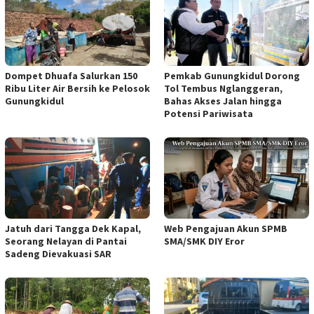
Dompet Dhuafa Salurkan 150
Pemkab Gunungkidul Dorong
Ribu Liter Air Bersih ke Pelosok
Tol Tembus Nglanggeran,
Gunungkidul
Bahas Akses Jalan hingga
Potensi Pariwisata
Jatuh dari Tangga Dek Kapal,
Web Pengajuan Akun SPMB
Seorang Nelayan di Pantai
SMA/SMK DIY Eror
Sadeng Dievakuasi SAR