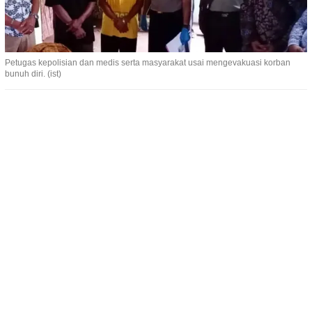
Petugas kepolisian dan medis serta masyarakat usai mengevakuasi korban
bunuh diri. (ist)