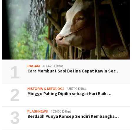
1
RAGAM
496673 Dilihat
Cara Membuat Sapi Betina Cepat Kawin Sec…
2
HISTORIA & MITOLOGI
435700 Dilihat
Minggu Pahing Dipilih sebagai Hari Baik …
3
FLASHNEWS
433465 Dilihat
Berdalih Punya Konsep Sendiri Kembangka…