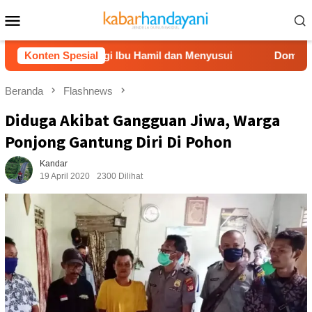
Loncat
Menu
ke
Mobile
konten
ri Dampingi Ibu Hamil dan Menyusui
Konten Spesial
Dompet Dhuafa Salu
Beranda
Flashnews
Diduga Akibat Gangguan Jiwa, Warga
Ponjong Gantung Diri Di Pohon
Kandar
19 April 2020
2300 Dilihat