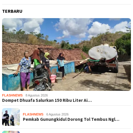
TERBARU
FLASHNEWS
8 Agustus 2026
Dompet Dhuafa Salurkan 150 Ribu Liter Ai…
FLASHNEWS
6 Agustus 2026
Pemkab Gunungkidul Dorong Tol Tembus Ngl…