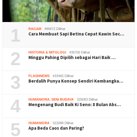
1
RAGAM
496672 Dilihat
Cara Membuat Sapi Betina Cepat Kawin Sec…
2
HISTORIA & MITOLOGI
435700 Dilihat
Minggu Pahing Dipilih sebagai Hari Baik …
3
FLASHNEWS
433465 Dilihat
Berdalih Punya Konsep Sendiri Kembangka…
4
HUMANIORA
,
SENI BUDAYA
326083 Dilihat
Mengenang Budi Baik Ki Seno: 8 Bulan Abs…
5
HUMANIORA
322088 Dilihat
Apa Beda Caos dan Paring?