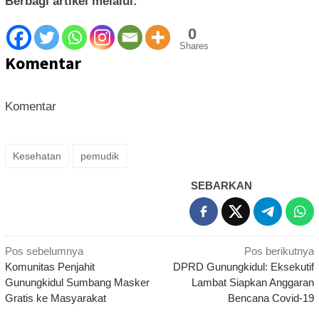
Berbagi artikel melalui:
0
Shares
Komentar
Komentar
Kesehatan
pemudik
SEBARKAN
Navigasi
Pos sebelumnya
Pos berikutnya
Komunitas Penjahit
DPRD Gunungkidul: Eksekutif
pos
Gunungkidul Sumbang Masker
Lambat Siapkan Anggaran
Gratis ke Masyarakat
Bencana Covid-19