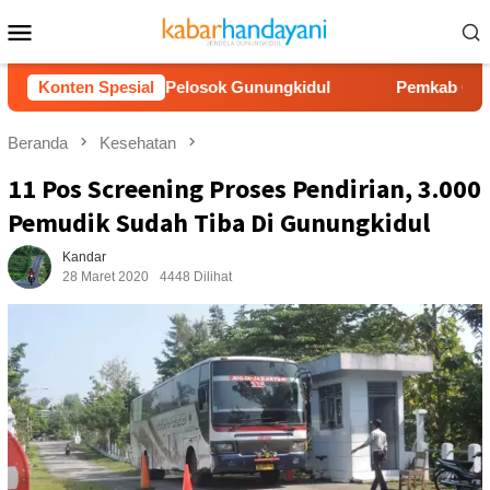
Loncat
Menu
ke
Mobile
konten
ir Bersih ke Pelosok Gunungkidul
Konten Spesial
Pemkab Gunungkidul 
Beranda
Kesehatan
11 Pos Screening Proses Pendirian, 3.000
Pemudik Sudah Tiba Di Gunungkidul
Kandar
28 Maret 2020
4448 Dilihat