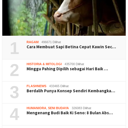
1
RAGAM
496671 Dilihat
Cara Membuat Sapi Betina Cepat Kawin Sec…
2
HISTORIA & MITOLOGI
435700 Dilihat
Minggu Pahing Dipilih sebagai Hari Baik …
3
FLASHNEWS
433465 Dilihat
Berdalih Punya Konsep Sendiri Kembangka…
4
HUMANIORA
,
SENI BUDAYA
326083 Dilihat
Mengenang Budi Baik Ki Seno: 8 Bulan Abs…