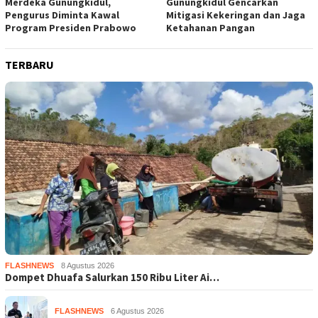
Merdeka Gunungkidul,
Gunungkidul Gencarkan
Pengurus Diminta Kawal
Mitigasi Kekeringan dan Jaga
Program Presiden Prabowo
Ketahanan Pangan
TERBARU
FLASHNEWS
8 Agustus 2026
Dompet Dhuafa Salurkan 150 Ribu Liter Ai…
FLASHNEWS
6 Agustus 2026