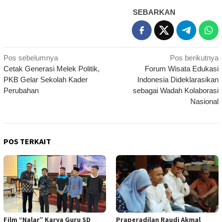
SEBARKAN
Navigasi
Pos sebelumnya
Pos berikutnya
Cetak Generasi Melek Politik,
Forum Wisata Edukasi
pos
PKB Gelar Sekolah Kader
Indonesia Dideklarasikan
Perubahan
sebagai Wadah Kolaborasi
Nasional
POS TERKAIT
Film “Nalar” Karya Guru SD
Praperadilan Raudi Akmal