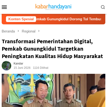
Loncat
Menu
ke
Mobile
konten
ul
Konten Spesial
Pemkab Gunungkidul Dorong Tol Tembus Nglanggeran,
Beranda
Regional
Transformasi Pemerintahan Digital,
Pemkab Gunungkidul Targetkan
Peningkatan Kualitas Hidup Masyarakat
Kandar
15 Juni 2026
1116 Dilihat