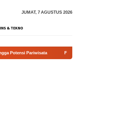
JUMAT, 7 AGUSTUS 2026
INS & TEKNO
sata
Film “Nalar” Karya Guru SD Raih Juara 1 Lomba Vi