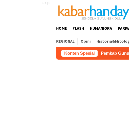
Loncat
tutup
ke
konten
HOME
FLASH
HUMANIORA
PARIW
REGIONAL
Opini
Historia&Mitolo
Pemkab Gunungkidul Dorong Tol T
Konten Spesial