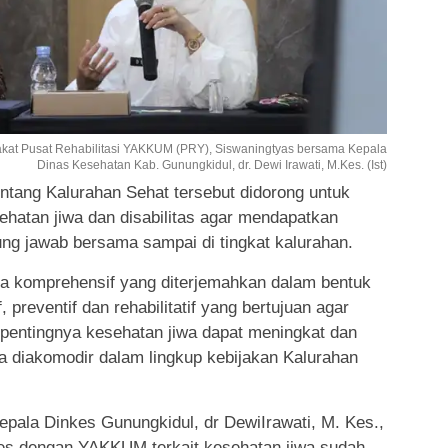
kat Pusat Rehabilitasi YAKKUM (PRY), Siswaningtyas bersama Kepala
Dinas Kesehatan Kab. Gunungkidul, dr. Dewi Irawati, M.Kes. (Ist)
tang Kalurahan Sehat tersebut didorong untuk
atan jiwa dan disabilitas agar mendapatkan
ng jawab bersama sampai di tingkat kalurahan.
ya komprehensif yang diterjemahkan dalam bentuk
, preventif dan rehabilitatif yang bertujuan agar
entingnya kesehatan jiwa dapat meningkat dan
wa diakomodir dalam lingkup kebijakan Kalurahan
ala Dinkes Gunungkidul, dr DewiIrawati, M. Kes.,
s dengan YAKKUM terkait kesehatan jiwa sudah