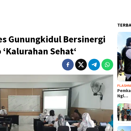
TERB
s Gunungkidul Bersinergi
‘Kalurahan Sehat‘
FLASHN
Pemka
Ngl…