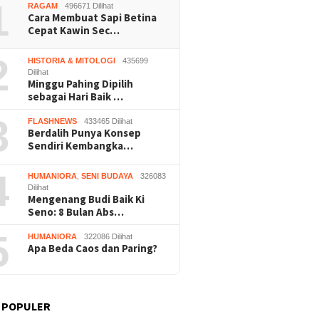
1
RAGAM
496671 Dilihat
Cara Membuat Sapi Betina
Cepat Kawin Sec…
2
HISTORIA & MITOLOGI
435699
Dilihat
Minggu Pahing Dipilih
sebagai Hari Baik …
3
FLASHNEWS
433465 Dilihat
Berdalih Punya Konsep
Sendiri Kembangka…
4
HUMANIORA
,
SENI BUDAYA
326083
Dilihat
Mengenang Budi Baik Ki
Seno: 8 Bulan Abs…
5
HUMANIORA
322086 Dilihat
Apa Beda Caos dan Paring?
 POPULER