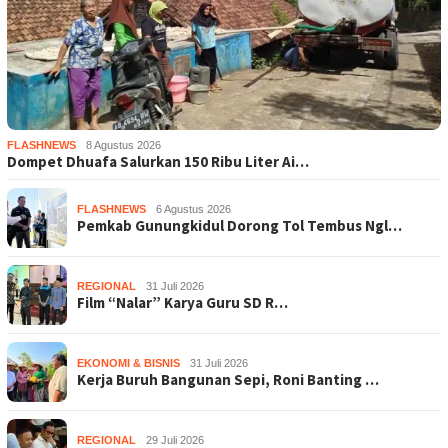
FLASHNEWS
8 Agustus 2026
Dompet Dhuafa Salurkan 150 Ribu Liter Ai…
FLASHNEWS
6 Agustus 2026
Pemkab Gunungkidul Dorong Tol Tembus Ngl…
REGIONAL
31 Juli 2026
Film “Nalar” Karya Guru SD R…
EKONOMI & BISNIS
31 Juli 2026
Kerja Buruh Bangunan Sepi, Roni Banting …
REGIONAL
29 Juli 2026