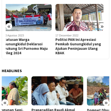
«
»
17 Desember 2022
7 Agustus 2021
1
Politisi PAN Ini Apresiasi
PAN Bagikan 1500 Paket
E
Pemkab Gunungkidul yang
Sembako di Gunungkidul
K
Ajukan Peninjauan Ulang
S
KBAK
HEADLINES
«
»
Praperadilan Raudi Akmal
Dompet Dhuafa Salurkan 150