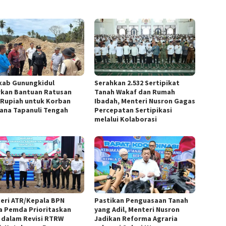
ab Gunungkidul
Serahkan 2.532 Sertipikat
rkan Bantuan Ratusan
Tanah Wakaf dan Rumah
 Rupiah untuk Korban
Ibadah, Menteri Nusron Gagas
ana Tapanuli Tengah
Percepatan Sertipikasi
melalui Kolaborasi
eri ATR/Kepala BPN
Pastikan Penguasaan Tanah
a Pemda Prioritaskan
yang Adil, Menteri Nusron
 dalam Revisi RTRW
Jadikan Reforma Agraria