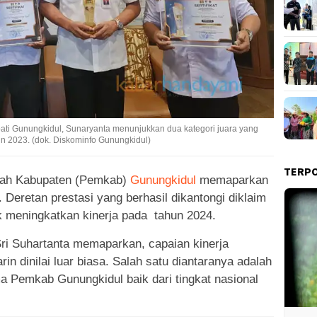
ati Gunungkidul, Sunaryanta menunjukkan dua kategori juara yang
 2023. (dok. Diskominfo Gunungkidul)
TERP
ah Kabupaten (Pemkab)
Gunungkidul
memaparkan
 Deretan prestasi yang berhasil dikantongi diklaim
 meningkatkan kinerja pada tahun 2024.
ri Suhartanta memaparkan, capaian kinerja
n dinilai luar biasa. Salah satu diantaranya adalah
a Pemkab Gunungkidul baik dari tingkat nasional