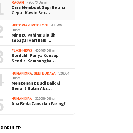
1
RAGAM
496673 Dilihat
Cara Membuat Sapi Betina
Cepat Kawin Sec…
2
HISTORIA & MITOLOGI
435700
Dilihat
Minggu Pahing Dipilih
sebagai Hari Baik …
3
FLASHNEWS
433465 Dilihat
Berdalih Punya Konsep
Sendiri Kembangka…
4
HUMANIORA
,
SENI BUDAYA
326084
Dilihat
Mengenang Budi Baik Ki
Seno: 8 Bulan Abs…
5
HUMANIORA
322089 Dilihat
Apa Beda Caos dan Paring?
 POPULER