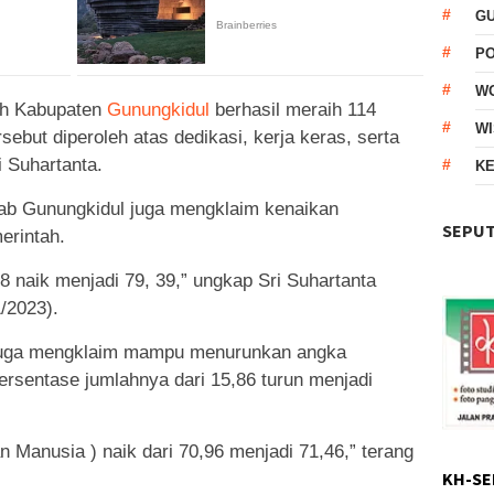
G
P
W
ah Kabupaten
Gunungkidul
berhasil meraih 114
WI
sebut diperoleh atas dedikasi, kerja keras, serta
i Suhartanta.
KE
ab Gunungkidul juga mengklaim kenaikan
SEPUT
erintah.
8 naik menjadi 79, 39,” ungkap Sri Suhartanta
/2023).
 juga mengklaim mampu menurunkan angka
rsentase jumlahnya dari 15,86 turun menjadi
Manusia ) naik dari 70,96 menjadi 71,46,” terang
KH-SE