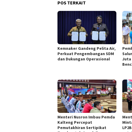
POS TERKAIT
Kemnaker Gandeng Pelita Air,
Pemk
Perkuat Pengembangan SDM
Salu
dan Dukungan Operasional
Juta
Benc
Menteri Nusron Imbau Pemda
Ment
Kalteng Percepat
Mint
Pemutakhiran Sertipikat
LP2B