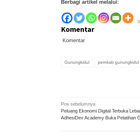
Berbagi artikel melalui:
S
Komentar
Komentar
Gunungkidul
pemkab gunungkidul
Navigasi
Pos sebelumnya
Peluang Ekonomi Digital Terbuka Lebar
pos
AdhesiDev Academy Buka Pelatihan G