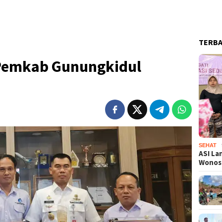
TERB
 Pemkab Gunungkidul
SEHAT
ASI La
Wono