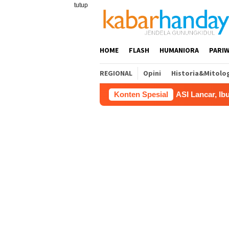
Loncat
tutup
ke
konten
HOME
FLASH
HUMANIORA
PARIW
REGIONAL
Opini
Historia&Mitolo
ASI Lancar, Ibu Lebih Tenang:
Konten Spesial