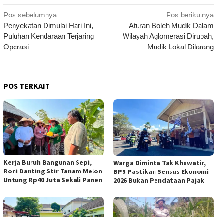
Navigasi
Pos sebelumnya
Pos berikutnya
Penyekatan Dimulai Hari Ini,
Aturan Boleh Mudik Dalam
pos
Puluhan Kendaraan Terjaring
Wilayah Aglomerasi Dirubah,
Operasi
Mudik Lokal Dilarang
POS TERKAIT
Kerja Buruh Bangunan Sepi,
Warga Diminta Tak Khawatir,
Roni Banting Stir Tanam Melon
BPS Pastikan Sensus Ekonomi
Untung Rp40 Juta Sekali Panen
2026 Bukan Pendataan Pajak