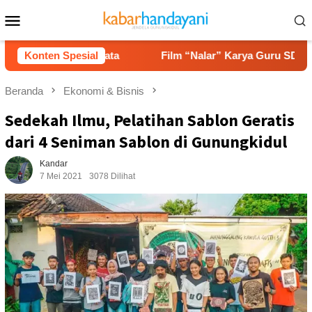
Loncat
Menu
ke
Mobile
konten
ariwisata
Konten Spesial
Film “Nalar” Karya Guru SD Raih Juara 1 Lom
Beranda
Ekonomi & Bisnis
Sedekah Ilmu, Pelatihan Sablon Geratis
dari 4 Seniman Sablon di Gunungkidul
Kandar
7 Mei 2021
3078 Dilihat