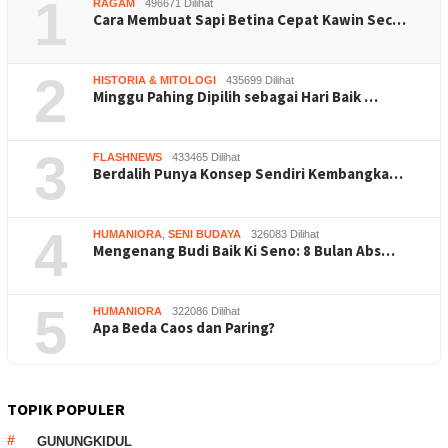
1
RAGAM
496671 Dilihat
Cara Membuat Sapi Betina Cepat Kawin Sec…
2
HISTORIA & MITOLOGI
435699 Dilihat
Minggu Pahing Dipilih sebagai Hari Baik …
3
FLASHNEWS
433465 Dilihat
Berdalih Punya Konsep Sendiri Kembangka…
4
HUMANIORA
,
SENI BUDAYA
326083 Dilihat
Mengenang Budi Baik Ki Seno: 8 Bulan Abs…
5
HUMANIORA
322086 Dilihat
Apa Beda Caos dan Paring?
TOPIK POPULER
GUNUNGKIDUL