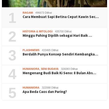
1
RAGAM
496673 Dilihat
Cara Membuat Sapi Betina Cepat Kawin Sec…
2
HISTORIA & MITOLOGI
435700 Dilihat
Minggu Pahing Dipilih sebagai Hari Baik …
3
FLASHNEWS
433465 Dilihat
Berdalih Punya Konsep Sendiri Kembangka…
4
HUMANIORA
,
SENI BUDAYA
326083 Dilihat
Mengenang Budi Baik Ki Seno: 8 Bulan Abs…
5
HUMANIORA
322088 Dilihat
Apa Beda Caos dan Paring?