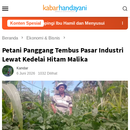
Loncat
Menu
ke
Mobile
konten
ari Dampingi Ibu Hamil dan Menyusui
Konten Spesial
Dompet Dhuafa Sa
Beranda
Ekonomi & Bisnis
Petani Panggang Tembus Pasar Industri
Lewat Kedelai Hitam Malika
Kandar
6 Juni 2026
1032 Dilihat