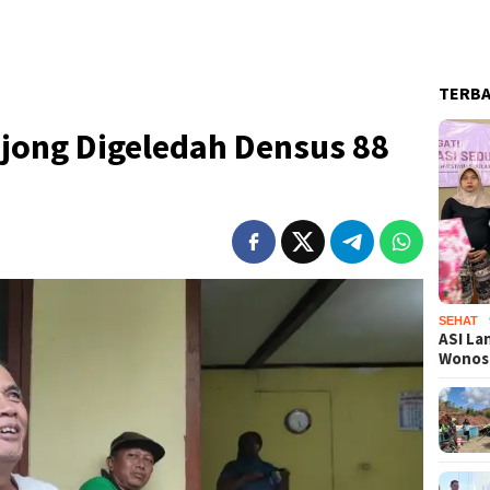
TERB
ong Digeledah Densus 88
SEHAT
ASI La
Wono