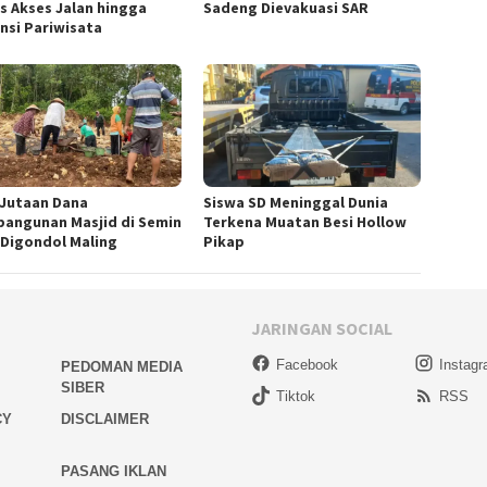
s Akses Jalan hingga
Sadeng Dievakuasi SAR
nsi Pariwisata
! Jutaan Dana
Siswa SD Meninggal Dunia
angunan Masjid di Semin
Terkena Muatan Besi Hollow
 Digondol Maling
Pikap
JARINGAN SOCIAL
Facebook
Instag
PEDOMAN MEDIA
SIBER
Tiktok
RSS
CY
DISCLAIMER
PASANG IKLAN