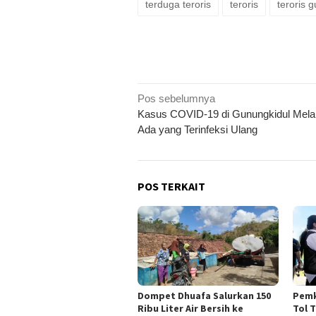
terduga teroris
teroris
teroris 
Navigasi
Pos sebelumnya
Kasus COVID-19 di Gunungkidul Mel
pos
Ada yang Terinfeksi Ulang
POS TERKAIT
Dompet Dhuafa Salurkan 150
Pemk
Ribu Liter Air Bersih ke
Tol 