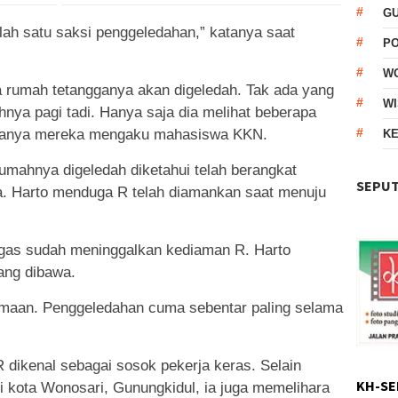
G
alah satu saksi penggeledahan,” katanya saat
P
W
 rumah tetangganya akan digeledah. Tak ada yang
WI
nya pagi tadi. Hanya saja dia melihat beberapa
a tanya mereka mengaku mahasiswa KKN.
KE
rumahnya digeledah diketahui telah berangkat
SEPUT
a. Harto menduga R telah diamankan saat menuju
tugas sudah meninggalkan kediaman R. Harto
ang dibawa.
amaan. Penggeledahan cuma sebentar paling selama
dikenal sebagai sosok pekerja keras. Selain
KH-SE
 kota Wonosari, Gunungkidul, ia juga memelihara