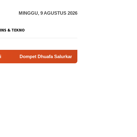
MINGGU, 9 AGUSTUS 2026
INS & TEKNO
Dhuafa Salurkan 150 Ribu Liter Air Bersih ke Pelosok Gunungki