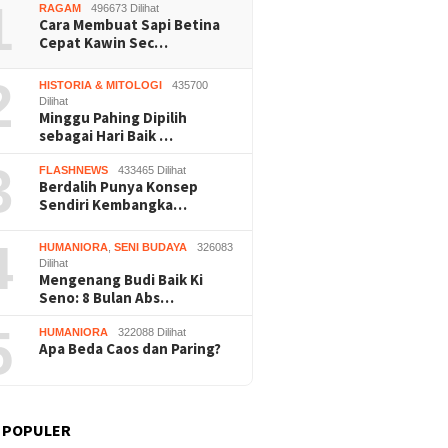
1
RAGAM
496673 Dilihat
Cara Membuat Sapi Betina
Cepat Kawin Sec…
2
HISTORIA & MITOLOGI
435700
Dilihat
Minggu Pahing Dipilih
sebagai Hari Baik …
3
FLASHNEWS
433465 Dilihat
Berdalih Punya Konsep
Sendiri Kembangka…
4
HUMANIORA
,
SENI BUDAYA
326083
Dilihat
Mengenang Budi Baik Ki
Seno: 8 Bulan Abs…
5
HUMANIORA
322088 Dilihat
Apa Beda Caos dan Paring?
 POPULER