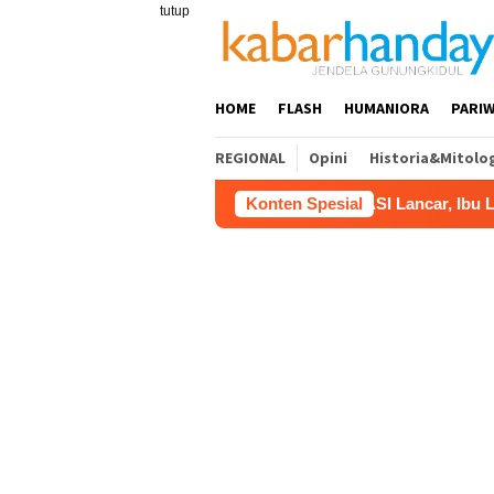
Loncat
tutup
ke
konten
HOME
FLASH
HUMANIORA
PARIW
REGIONAL
Opini
Historia&Mitolo
ASI Lancar, Ibu Lebih Tenang: R
Konten Spesial