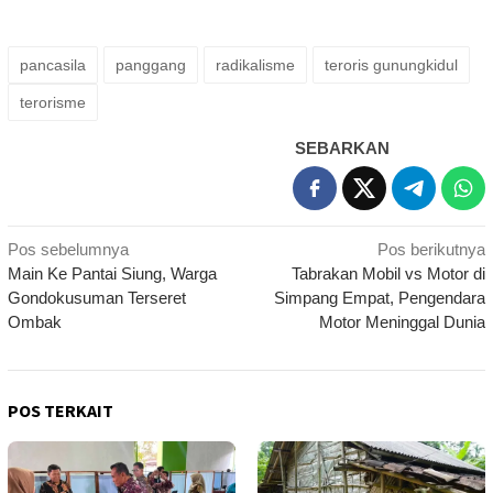
pancasila
panggang
radikalisme
teroris gunungkidul
terorisme
SEBARKAN
Navigasi
Pos sebelumnya
Pos berikutnya
Main Ke Pantai Siung, Warga
Tabrakan Mobil vs Motor di
pos
Gondokusuman Terseret
Simpang Empat, Pengendara
Ombak
Motor Meninggal Dunia
POS TERKAIT