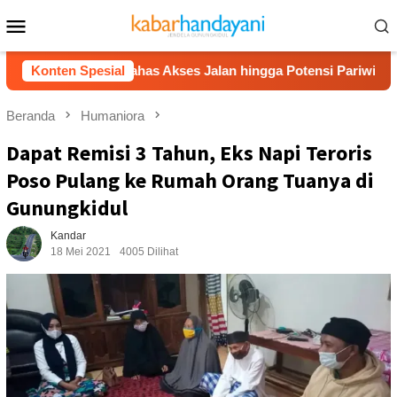
Loncat
Menu
ke
Mobile
konten
an, Bahas Akses Jalan hingga Potensi Pariwisata
Konten Spesial
Fil
Beranda
Humaniora
Dapat Remisi 3 Tahun, Eks Napi Teroris
Poso Pulang ke Rumah Orang Tuanya di
Gunungkidul
Kandar
18 Mei 2021
4005 Dilihat