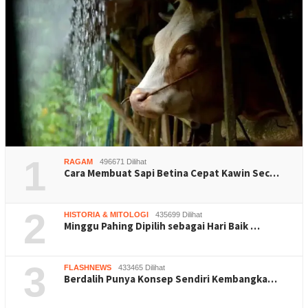
1
RAGAM
496671 Dilihat
Cara Membuat Sapi Betina Cepat Kawin Sec…
2
HISTORIA & MITOLOGI
435699 Dilihat
Minggu Pahing Dipilih sebagai Hari Baik …
3
FLASHNEWS
433465 Dilihat
Berdalih Punya Konsep Sendiri Kembangka…