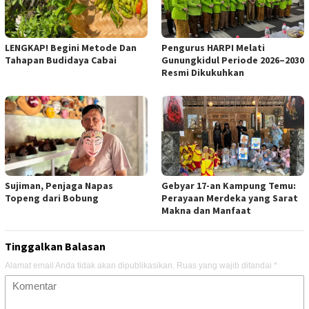
Pengurus HARPI Melati
LENGKAP! Begini Metode Dan
Gunungkidul Periode 2026–2030
Tahapan Budidaya Cabai
Resmi Dikukuhkan
Sujiman, Penjaga Napas
Gebyar 17-an Kampung Temu:
Topeng dari Bobung
Perayaan Merdeka yang Sarat
Makna dan Manfaat
Tinggalkan Balasan
Alamat email Anda tidak akan dipublikasikan.
Ruas yang wajib ditandai
*