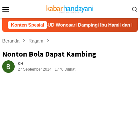
Loncat
Menu
ke
Mobile
konten
ebih Tenang: RSUD Wonosari Dampingi Ibu Hamil dan Menyusui
Konten Spesial
Beranda
Ragam
Nonton Bola Dapat Kambing
KH
27 September 2014
1770 Dilihat