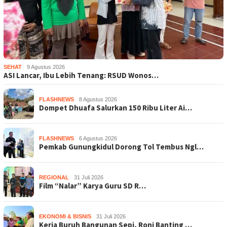
SEHAT
9 Agustus 2026
ASI Lancar, Ibu Lebih Tenang: RSUD Wonos…
FLASHNEWS
8 Agustus 2026
Dompet Dhuafa Salurkan 150 Ribu Liter Ai…
FLASHNEWS
6 Agustus 2026
Pemkab Gunungkidul Dorong Tol Tembus Ngl…
REGIONAL
31 Juli 2026
Film “Nalar” Karya Guru SD R…
EKONOMI & BISNIS
31 Juli 2026
Kerja Buruh Bangunan Sepi, Roni Banting …