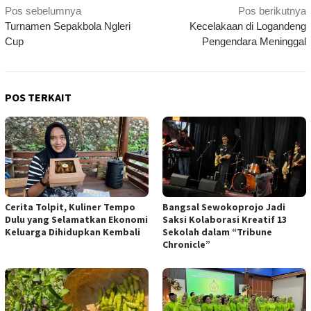
Navigasi
Pos sebelumnya
Pos berikutnya
Turnamen Sepakbola Ngleri
Kecelakaan di Logandeng
pos
Cup
Pengendara Meninggal
POS TERKAIT
Cerita Tolpit, Kuliner Tempo
Bangsal Sewokoprojo Jadi
Dulu yang Selamatkan Ekonomi
Saksi Kolaborasi Kreatif 13
Keluarga Dihidupkan Kembali
Sekolah dalam “Tribune
Chronicle”