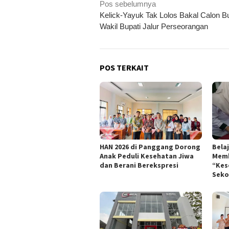
Navigasi
Pos sebelumnya
Kelick-Yayuk Tak Lolos Bakal Calon Bu
pos
Wakil Bupati Jalur Perseorangan
POS TERKAIT
HAN 2026 di Panggang Dorong
Belaj
Anak Peduli Kesehatan Jiwa
Memb
dan Berani Berekspresi
“Kes
Seko