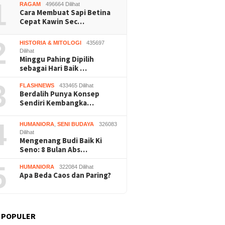
1
RAGAM
496664 Dilihat
Cara Membuat Sapi Betina
Cepat Kawin Sec…
2
HISTORIA & MITOLOGI
435697
Dilihat
Minggu Pahing Dipilih
sebagai Hari Baik …
3
FLASHNEWS
433465 Dilihat
Berdalih Punya Konsep
Sendiri Kembangka…
4
HUMANIORA
,
SENI BUDAYA
326083
Dilihat
Mengenang Budi Baik Ki
Seno: 8 Bulan Abs…
5
HUMANIORA
322084 Dilihat
Apa Beda Caos dan Paring?
 POPULER