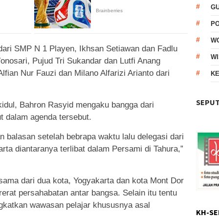
G
P
W
dari SMP N 1 Playen, Ikhsan Setiawan dan Fadlu
WI
nosari, Pujud Tri Sukandar dan Lutfi Anang
fian Nur Fauzi dan Milano Alfarizi Arianto dari
KE
SEPUT
dul, Bahron Rasyid mengaku bangga dari
t dalam agenda tersebut.
n balasan setelah bebrapa waktu lalu delegasi dari
arta diantaranya terlibat dalam Persami di Tahura,”
sama dari dua kota, Yogyakarta dan kota Mont Dor
at persahabatan antar bangsa. Selain itu tentu
ngkatkan wawasan pelajar khususnya asal
KH-SE