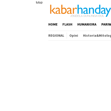
Loncat
tutup
ke
konten
HOME
FLASH
HUMANIORA
PARIW
REGIONAL
Opini
Historia&Mitolo