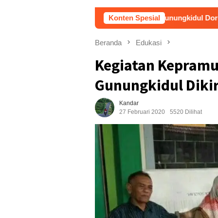
Pemkab Gunungkidul Dorong Tol Tembus Ng
Konten Spesial
Beranda
Edukasi
Kegiatan Kepramu
Gunungkidul Diki
Kandar
27 Februari 2020
5520 Dilihat