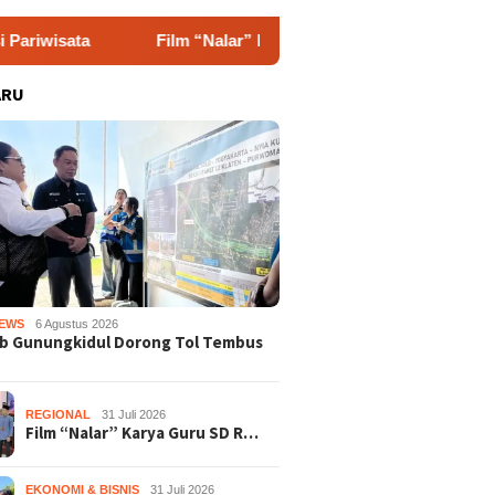
Film “Nalar” Karya Guru SD Raih Juara 1 Lomba Video Liter
ARU
EWS
6 Agustus 2026
b Gunungkidul Dorong Tol Tembus
REGIONAL
31 Juli 2026
Film “Nalar” Karya Guru SD R…
EKONOMI & BISNIS
31 Juli 2026