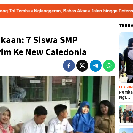
langgeran, Bahas Akses Jalan hingga Potensi Pariwisata
TERB
kaan: 7 Siswa SMP
rim Ke New Caledonia
FLASHN
Pemka
Ngl…