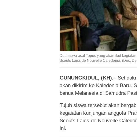
Dua siswa asal Tepus yang akan ikut kegiat
Scouts Laics de Nouvelle Caledonia. (Doc. De
GUNUNGKIDUL, (KH)
,– Setidak
akan dikirim ke Kaledonia Baru. S
benua Melanesia di Samudra Pasif
Tujuh siswa tersebut akan bergab
kegaiatan kunjungan anggota Pr
Scouts Laics de Nouvelle Caledo
ini.