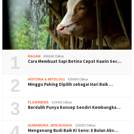
1
RAGAM
496666 Dilihat
Cara Membuat Sapi Betina Cepat Kawin Sec…
2
HISTORIA & MITOLOGI
435699 Dilihat
Minggu Pahing Dipilih sebagai Hari Baik …
3
FLASHNEWS
433465 Dilihat
Berdalih Punya Konsep Sendiri Kembangka…
4
HUMANIORA
,
SENI BUDAYA
326083 Dilihat
Mengenang Budi Baik Ki Seno: 8 Bulan Abs…