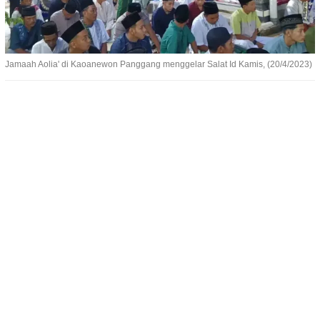
Jamaah Aolia' di Kaoanewon Panggang menggelar Salat Id Kamis, (20/4/2023)