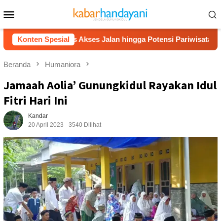
Loncat
Menu
ke
Mobile
konten
, Bahas Akses Jalan hingga Potensi Pariwisata
Konten Spesial
Film “
Beranda
Humaniora
Jamaah Aolia’ Gunungkidul Rayakan Idul
Fitri Hari Ini
Kandar
20 April 2023
3540 Dilihat