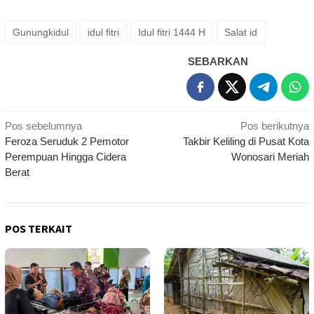
Gunungkidul
idul fitri
Idul fitri 1444 H
Salat id
SEBARKAN
Navigasi
Pos sebelumnya
Pos berikutnya
Feroza Seruduk 2 Pemotor
Takbir Keliling di Pusat Kota
pos
Perempuan Hingga Cidera
Wonosari Meriah
Berat
POS TERKAIT