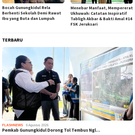
Bocah Gunungkidul Rela
Menebar Manfaat, Mempererat
Berhenti Sekolah Demi Rawat
Ukhuwah: Catatan Inspiratif
Ibu yang Buta dan Lumpuh
Tabligh Akbar & Bakti Amal #14
FSK Jeruksari
TERBARU
FLASHNEWS
6 Agustus 2026
Pemkab Gunungkidul Dorong Tol Tembus Ngl…