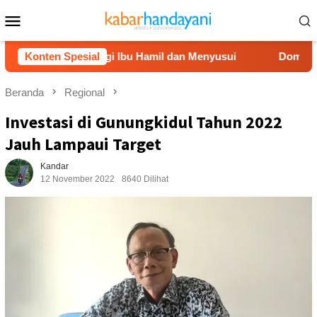
Loncat
Menu
ke
Mobile
konten
 Dampingi Ibu Hamil dan Menyusui
Konten Spesial
Dompet Dhuafa Salurk
Beranda
Regional
Investasi di Gunungkidul Tahun 2022
Jauh Lampaui Target
Kandar
12 November 2022
8640 Dilihat