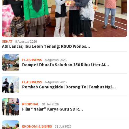
SEHAT
9 Agustus 2026
ASI Lancar, Ibu Lebih Tenang: RSUD Wonos…
FLASHNEWS
8 Agustus 2026
Dompet Dhuafa Salurkan 150 Ribu Liter Ai…
FLASHNEWS
6 Agustus 2026
Pemkab Gunungkidul Dorong Tol Tembus Ngl…
REGIONAL
31 Juli 2026
Film “Nalar” Karya Guru SD R…
EKONOMI & BISNIS
31 Juli 2026