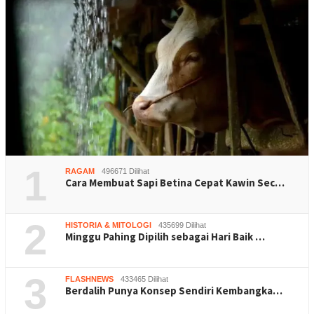
1
RAGAM
496671 Dilihat
Cara Membuat Sapi Betina Cepat Kawin Sec…
2
HISTORIA & MITOLOGI
435699 Dilihat
Minggu Pahing Dipilih sebagai Hari Baik …
3
FLASHNEWS
433465 Dilihat
Berdalih Punya Konsep Sendiri Kembangka…