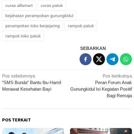
curas alfamart
curas patuk
kejahatan perampokan gunungkidul
perampokan toko berjejaring
rampok patuk
rampok toko patuk
SEBARKAN
Navigasi
Pos sebelumnya
Pos berikutnya
“SMS Bunda” Bantu Ibu Hamil
Peran Forum Anak
pos
Merawat Kesehatan Bayi
Gunungkidul Isi Kegiatan Positif
Bagi Remaja
POS TERKAIT