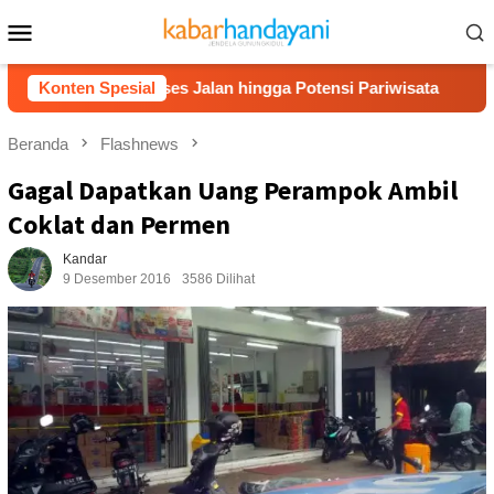
Loncat
Menu
ke
Mobile
konten
s Akses Jalan hingga Potensi Pariwisata
Konten Spesial
Film “Nalar”
Beranda
Flashnews
Gagal Dapatkan Uang Perampok Ambil
Coklat dan Permen
Kandar
9 Desember 2016
3586 Dilihat