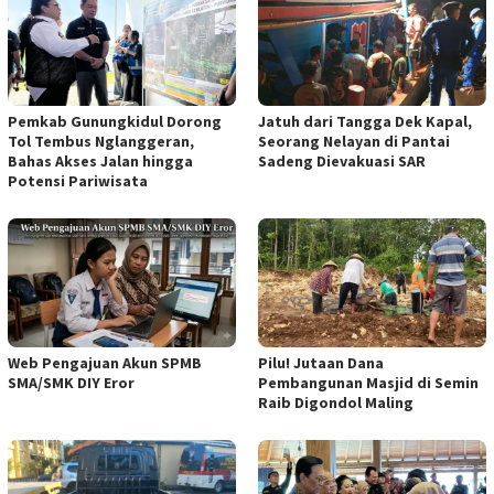
Pemkab Gunungkidul Dorong
Jatuh dari Tangga Dek Kapal,
Tol Tembus Nglanggeran,
Seorang Nelayan di Pantai
Bahas Akses Jalan hingga
Sadeng Dievakuasi SAR
Potensi Pariwisata
Web Pengajuan Akun SPMB
Pilu! Jutaan Dana
SMA/SMK DIY Eror
Pembangunan Masjid di Semin
Raib Digondol Maling