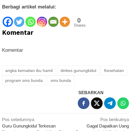
Berbagi artikel melalui:
0
Shares
Komentar
Komentar
angka kematian ibu hamil
dinkes gunungkidul
Kesehatan
program sms bunda
sms bunda
SEBARKAN
Navigasi
Pos sebelumnya
Pos berikutnya
Guru Gunungkidul Terkesan
Gagal Dapatkan Uang
pos