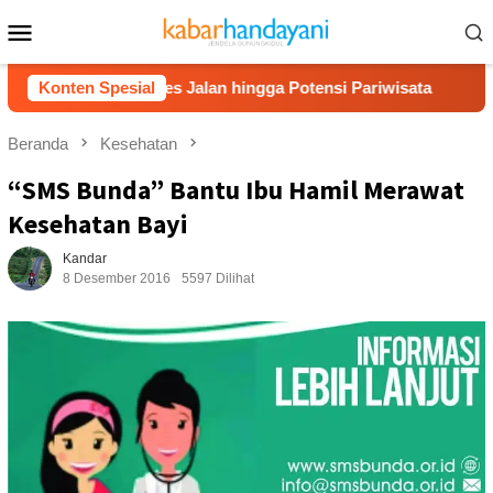
Loncat
Menu
ke
Mobile
konten
Bahas Akses Jalan hingga Potensi Pariwisata
Konten Spesial
Film “Na
Beranda
Kesehatan
“SMS Bunda” Bantu Ibu Hamil Merawat
Kesehatan Bayi
Kandar
8 Desember 2016
5597 Dilihat