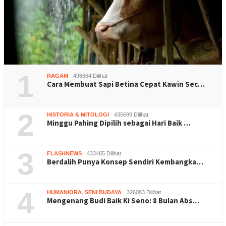
1
RAGAM
496664 Dilihat
Cara Membuat Sapi Betina Cepat Kawin Sec…
2
HISTORIA & MITOLOGI
435699 Dilihat
Minggu Pahing Dipilih sebagai Hari Baik …
3
FLASHNEWS
433465 Dilihat
Berdalih Punya Konsep Sendiri Kembangka…
4
HUMANIORA
,
SENI BUDAYA
326083 Dilihat
Mengenang Budi Baik Ki Seno: 8 Bulan Abs…