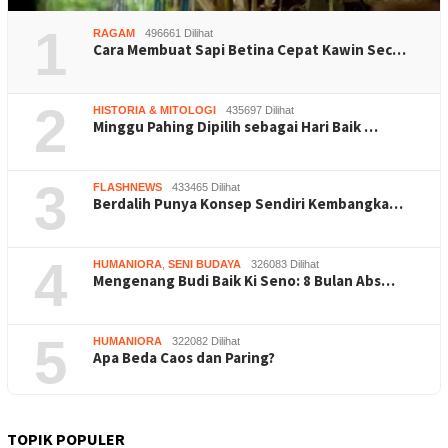
1
RAGAM
496661 Dilihat
Cara Membuat Sapi Betina Cepat Kawin Sec…
2
HISTORIA & MITOLOGI
435697 Dilihat
Minggu Pahing Dipilih sebagai Hari Baik …
3
FLASHNEWS
433465 Dilihat
Berdalih Punya Konsep Sendiri Kembangka…
4
HUMANIORA
,
SENI BUDAYA
326083 Dilihat
Mengenang Budi Baik Ki Seno: 8 Bulan Abs…
5
HUMANIORA
322082 Dilihat
Apa Beda Caos dan Paring?
TOPIK POPULER