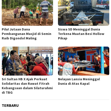
Pilu! Jutaan Dana
Siswa SD Meninggal Dunia
Pembangunan Masjid di Semin
Terkena Muatan Besi Hollow
Raib Digondol Maling
Pikap
Sri Sultan HB X Ajak Perkuat
Nelayan Lansia Meninggal
Solidaritas dan Rawat Fitrah
Dunia di Atas Kapal
Kebangsaan dalam Silaturahmi
di TBG
TERBARU