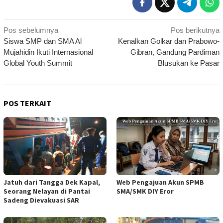
Navigasi
Pos sebelumnya
Pos berikutnya
Siswa SMP dan SMA Al
Kenalkan Golkar dan Prabowo-
pos
Mujahidin Ikuti Internasional
Gibran, Gandung Pardiman
Global Youth Summit
Blusukan ke Pasar
POS TERKAIT
Jatuh dari Tangga Dek Kapal,
Web Pengajuan Akun SPMB
Seorang Nelayan di Pantai
SMA/SMK DIY Eror
Sadeng Dievakuasi SAR