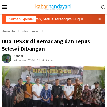
Loncat
Menu
ke
Mobile
konten
 Dikabulkan, Status Tersangka Gugur
Konten Spesial
Dukung Gerakan In
Beranda
Flashnews
Dua TPS3R di Kemadang dan Tepus
Selesai Dibangun
Kandar
26 Januari 2024
1866 Dilihat