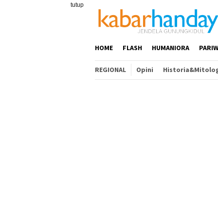
Loncat
tutup
ke
konten
HOME
FLASH
HUMANIORA
PARIW
REGIONAL
Opini
Historia&Mitolo