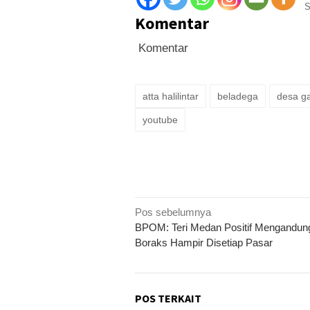
S
Komentar
Komentar
atta halilintar
beladega
desa ga
youtube
Navigasi
Pos sebelumnya
BPOM: Teri Medan Positif Mengandun
pos
Boraks Hampir Disetiap Pasar
POS TERKAIT