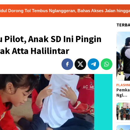
mbus Nglanggeran, Bahas Akses Jalan hingga Potensi Pariwisa
TERB
Pilot, Anak SD Ini Pingin
ak Atta Halilintar
FLASHN
Pemka
Ngl…