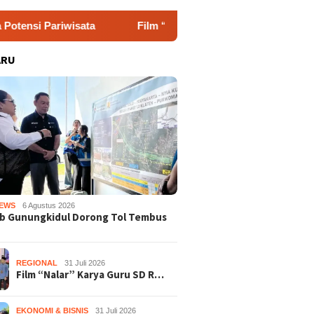
ta
Film “Nalar” Karya Guru SD Raih Juara 1 Lomba Vide
ARU
EWS
6 Agustus 2026
b Gunungkidul Dorong Tol Tembus
REGIONAL
31 Juli 2026
Film “Nalar” Karya Guru SD R…
EKONOMI & BISNIS
31 Juli 2026