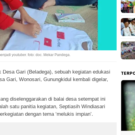
njadi youtuber. foto: doc. Mekar Pandega.
ik Desa Gari (Beladega), sebuah kegiatan edukasi
TERP
a Gari, Wonosari, Gunungkidul kembali digelar,
ng diselenggarakan di balai desa setempat ini
ah satu panitia kegiatan, Septiasih Windiasari
erkegiatan dengan tema ‘melukis impian’.