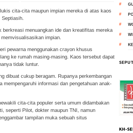
G
kis cita-cita maupun impian mereka di atas kaos
P
s Septiasih.
W
ak berkreasi menuangkan ide dan kreatifitas mereka
WI
 memvisualisasikan impian.
KE
iberi pewarna menggunakan crayon khusus
pulang ke rumah masing-masing. Kaos tersebut dapat
SEPUT
anya tidak luntur.
 yang dibuat cukup beragam. Rupanya perkembangan
uga mempengaruhi informasi dan pengetahuan anak-
wakili cita-cita populer serta umum didambakan
i, seperti Pilot, dokter maupun TNI, namun
enggambar tampilan muka sebuah situs
KH-SE