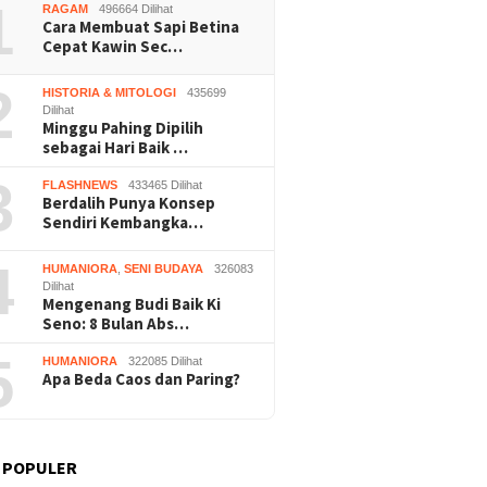
1
RAGAM
496664 Dilihat
Cara Membuat Sapi Betina
Cepat Kawin Sec…
2
HISTORIA & MITOLOGI
435699
Dilihat
Minggu Pahing Dipilih
sebagai Hari Baik …
3
FLASHNEWS
433465 Dilihat
Berdalih Punya Konsep
Sendiri Kembangka…
4
HUMANIORA
,
SENI BUDAYA
326083
Dilihat
Mengenang Budi Baik Ki
Seno: 8 Bulan Abs…
5
HUMANIORA
322085 Dilihat
Apa Beda Caos dan Paring?
 POPULER