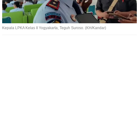
Kepala LPKA Kelas II Yogyakarta, Teguh Suroso. (KH/Kandar)