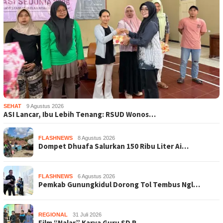
SEHAT
9 Agustus 2026
ASI Lancar, Ibu Lebih Tenang: RSUD Wonos…
FLASHNEWS
8 Agustus 2026
Dompet Dhuafa Salurkan 150 Ribu Liter Ai…
FLASHNEWS
6 Agustus 2026
Pemkab Gunungkidul Dorong Tol Tembus Ngl…
REGIONAL
31 Juli 2026
Film “Nalar” Karya Guru SD R…