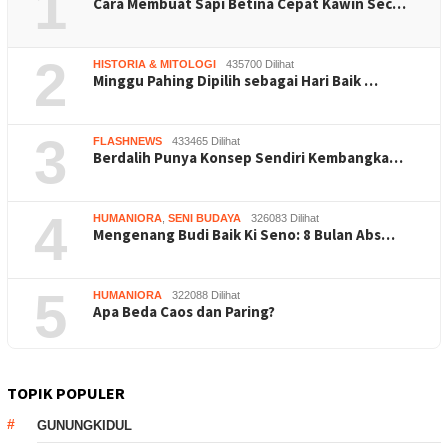
1
Cara Membuat Sapi Betina Cepat Kawin Sec…
2
HISTORIA & MITOLOGI
435700 Dilihat
Minggu Pahing Dipilih sebagai Hari Baik …
3
FLASHNEWS
433465 Dilihat
Berdalih Punya Konsep Sendiri Kembangka…
4
HUMANIORA
,
SENI BUDAYA
326083 Dilihat
Mengenang Budi Baik Ki Seno: 8 Bulan Abs…
5
HUMANIORA
322088 Dilihat
Apa Beda Caos dan Paring?
TOPIK POPULER
GUNUNGKIDUL