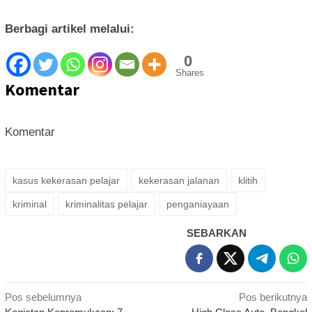
Berbagi artikel melalui:
0
Shares
Komentar
Komentar
kasus kekerasan pelajar
kekerasan jalanan
klitih
kriminal
kriminalitas pelajar
penganiayaan
SEBARKAN
Navigasi
Pos sebelumnya
Pos berikutnya