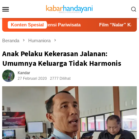
Loncat
Menu
ke
Mobile
konten
 hingga Potensi Pariwisata
Konten Spesial
Film “Nalar” Karya Guru SD
Beranda
Humaniora
Anak Pelaku Kekerasan Jalanan:
Umumnya Keluarga Tidak Harmonis
Kandar
27 Februari 2020
2777 Dilihat