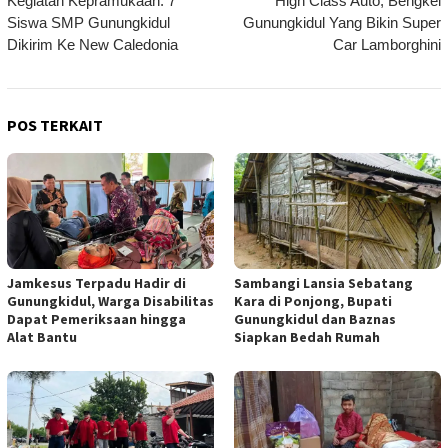
Kegiatan Kepramukaan: 7
High Class Auto, Bengkel
pos
Siswa SMP Gunungkidul
Gunungkidul Yang Bikin Super
Dikirim Ke New Caledonia
Car Lamborghini
POS TERKAIT
Jamkesus Terpadu Hadir di
Sambangi Lansia Sebatang
Gunungkidul, Warga Disabilitas
Kara di Ponjong, Bupati
Dapat Pemeriksaan hingga
Gunungkidul dan Baznas
Alat Bantu
Siapkan Bedah Rumah