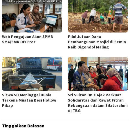
Web Pengajuan Akun SPMB
Pilu! Jutaan Dana
SMA/SMK DIY Eror
Pembangunan Masjid di Semin
Raib Digondol Maling
Siswa SD Meninggal Dunia
Sri Sultan HB X Ajak Perkuat
Terkena Muatan Besi Hollow
Solidaritas dan Rawat Fitrah
Pikap
Kebangsaan dalam Silaturahmi
di TBG
Tinggalkan Balasan