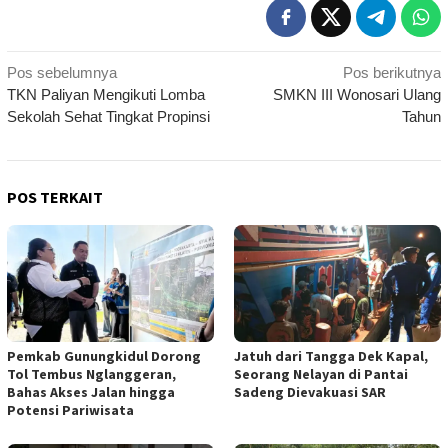
Navigasi
Pos sebelumnya
Pos berikutnya
TKN Paliyan Mengikuti Lomba
SMKN III Wonosari Ulang
pos
Sekolah Sehat Tingkat Propinsi
Tahun
POS TERKAIT
Pemkab Gunungkidul Dorong
Jatuh dari Tangga Dek Kapal,
Tol Tembus Nglanggeran,
Seorang Nelayan di Pantai
Bahas Akses Jalan hingga
Sadeng Dievakuasi SAR
Potensi Pariwisata