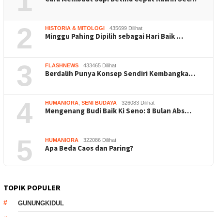
1
2
HISTORIA & MITOLOGI
435699 Dilihat
Minggu Pahing Dipilih sebagai Hari Baik …
3
FLASHNEWS
433465 Dilihat
Berdalih Punya Konsep Sendiri Kembangka…
4
HUMANIORA
,
SENI BUDAYA
326083 Dilihat
Mengenang Budi Baik Ki Seno: 8 Bulan Abs…
5
HUMANIORA
322086 Dilihat
Apa Beda Caos dan Paring?
TOPIK POPULER
GUNUNGKIDUL