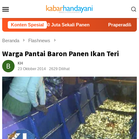
Loncat
Menu
ke
Mobile
konten
Untung Rp40 Juta Sekali Panen
Konten Spesial
Praperadilan Raudi Akma
Beranda
Flashnews
Warga Pantai Baron Panen Ikan Teri
KH
23 Oktober 2014
2629 Dilihat