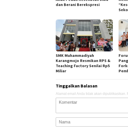
dan Berani Berekspresi
“Kes
Seko
SMK Muhammadiyah
Foru
Karangmojo Resmikan RPS &
Pang
Teaching Factory Senilai Rp5
Fork
Miliar
Pemb
Tinggalkan Balasan
Alamat email Anda tidak akan dipublikasikan.