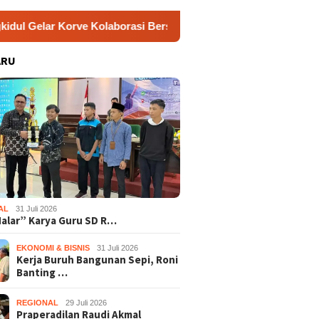
e Kolaborasi Bersihkan Sungai Kota Wonosari
Jamkesu
ARU
AL
31 Juli 2026
Nalar” Karya Guru SD R…
EKONOMI & BISNIS
31 Juli 2026
Kerja Buruh Bangunan Sepi, Roni
Banting …
REGIONAL
29 Juli 2026
Praperadilan Raudi Akmal