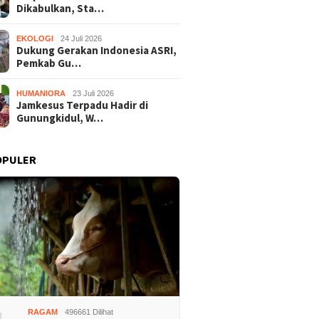
Dikabulkan, Sta…
EKOLOGI
24 Juli 2026
Dukung Gerakan Indonesia ASRI,
Pemkab Gu…
HUMANIORA
23 Juli 2026
Jamkesus Terpadu Hadir di
Gunungkidul, W…
OPULER
RAGAM
496661 Dilihat