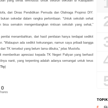
lah yang sehat terkhusus untuk seluruh sekolah di Kabupaten
ofa, dari Dinas Pendidikan Pemuda dan Olahraga Propinsi DIY.
at bukan sekedar dalam rangka perlombaan. “Untuk sekolah sehat
an bisa semakin mengembangkan rintisan sekolah yang sehat,”
penilai menambahkan, dari hasil penilaian hanya terdapat sedikit
n. “Walaupun ada sedikit kekurangan, namun saya pribadi bangga
dari TK tersebut yang belum lama dibuka,” jelas Mustofa.
i memberikan apresiasi kepada TK Negeri Paliyan yang berhasil
lnya nanti, yang terpenting adalah adanya semangat untuk terus
/Tty
)
0
hares
TOPIK
G