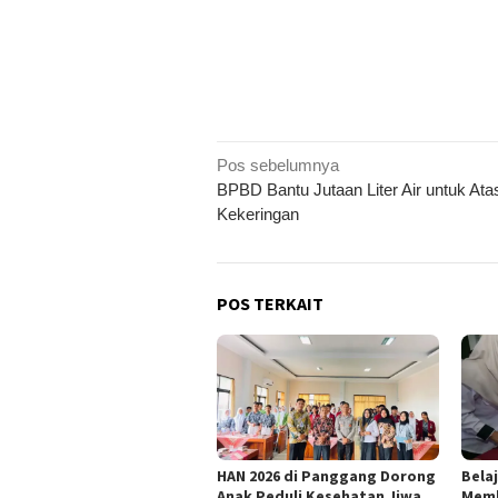
Navigasi
Pos sebelumnya
BPBD Bantu Jutaan Liter Air untuk Ata
pos
Kekeringan
POS TERKAIT
HAN 2026 di Panggang Dorong
Belaj
Anak Peduli Kesehatan Jiwa
Memb