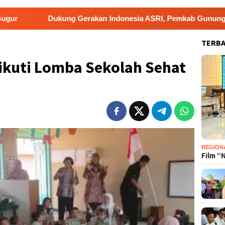
ukung Gerakan Indonesia ASRI, Pemkab Gunungkidul Gelar Korv
TERB
ikuti Lomba Sekolah Sehat
REGION
Film “