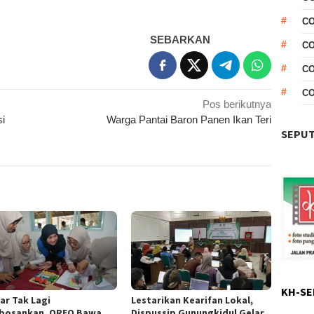
CO
SEBARKAN
CO
C
C
Pos berikutnya
si
Warga Pantai Baron Panen Ikan Teri
SEPUT
KH-SE
Lestarikan Kearifan Lokal,
ar Tak Lagi
Dispussip Gunungkidul Gelar
osankan, OREO Bawa