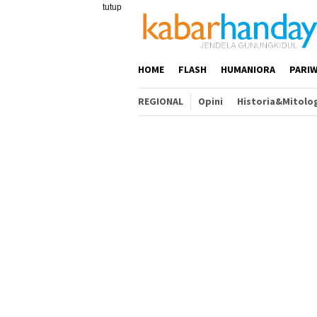
Loncat
tutup
ke
konten
HOME
FLASH
HUMANIORA
PARIW
REGIONAL
Opini
Historia&Mitolo