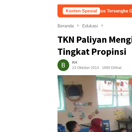
lan Raudi Akmal Dikabulkan, Status Tersangka Gugur
Konten Spesial
D
Beranda
Edukasi
TKN Paliyan Meng
Tingkat Propinsi
KH
23 Oktober 2014
1890 Dilihat