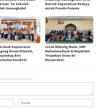
Bimtek Kepenulisan Budaya
eruan” ke Sekolah-
untuk Penulis Pemula
lah Gunungkidul
m Anak Kapanewon
Cetak Mubalig Muda, SMP
gang Resmi Dilantik,
Muhammadiyah Al Mujahidin
opimkap Beri
Terjunkan Siswa ke
ekalan Karakter
Masyarakat
Ruas yang wajib ditandai
*