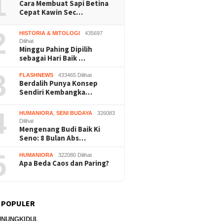
1
Cara Membuat Sapi Betina
Cepat Kawin Sec…
2
HISTORIA & MITOLOGI
435697
Dilihat
Minggu Pahing Dipilih
sebagai Hari Baik …
3
FLASHNEWS
433465 Dilihat
Berdalih Punya Konsep
Sendiri Kembangka…
4
HUMANIORA
,
SENI BUDAYA
326083
Dilihat
Mengenang Budi Baik Ki
Seno: 8 Bulan Abs…
5
HUMANIORA
322080 Dilihat
Apa Beda Caos dan Paring?
 POPULER
UNUNGKIDUL