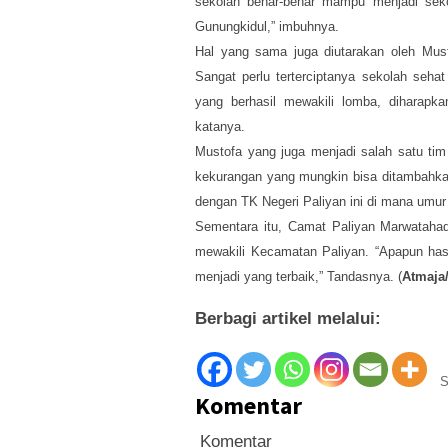
sekolah benar-benar mampu menjadi seko
Gunungkidul,” imbuhnya.
Hal yang sama juga diutarakan oleh Must
Sangat perlu terterciptanya sekolah seh
yang berhasil mewakili lomba, diharapk
katanya.
Mustofa yang juga menjadi salah satu tim 
kekurangan yang mungkin bisa ditambahka
dengan TK Negeri Paliyan ini di mana umur 
Sementara itu, Camat Paliyan Marwatahad
mewakili Kecamatan Paliyan. “Apapun hasi
menjadi yang terbaik,” Tandasnya. (
Atmaja
Berbagi artikel melalui:
S
Komentar
Komentar