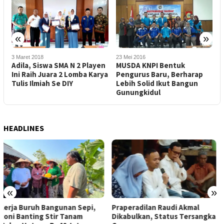
«
»
23 Mei 2016
15 Mei 2014
2
n
MUSDA KNPI Bentuk
Warga Antusias Ikuti
ya
Pengurus Baru, Berharap
Pengobatan Gratis dari
d
Lebih Solid Ikut Bangun
KNPI
Gunungkidul
HEADLINES
«
»
Praperadilan Raudi Akmal
Dompet Dhuafa Salurkan 150
Dikabulkan, Status Tersangka
Ribu Liter Air Bersih ke