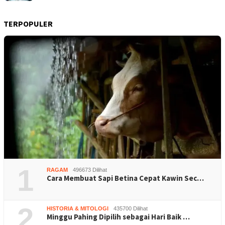
TERPOPULER
1
RAGAM
496673 Dilihat
Cara Membuat Sapi Betina Cepat Kawin Sec…
2
HISTORIA & MITOLOGI
435700 Dilihat
Minggu Pahing Dipilih sebagai Hari Baik …