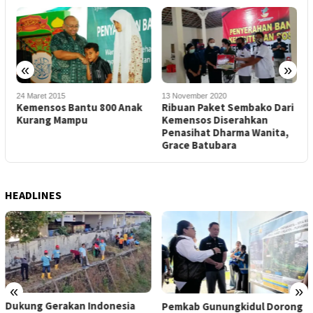
«
»
24 Maret 2015
13 November 2020
1
Kemensos Bantu 800 Anak
Ribuan Paket Sembako Dari
P
Kurang Mampu
Kemensos Diserahkan
K
n
Penasihat Dharma Wanita,
D
Grace Batubara
HEADLINES
«
»
Dukung Gerakan Indonesia
Pemkab Gunungkidul Dorong