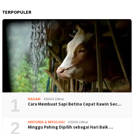
TERPOPULER
1
RAGAM
496664 Dilihat
Cara Membuat Sapi Betina Cepat Kawin Sec…
2
HISTORIA & MITOLOGI
435699 Dilihat
Minggu Pahing Dipilih sebagai Hari Baik …