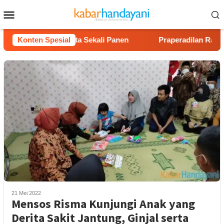
Loncat
Menu
ke
Mobile
konten
tung Rp40 Juta Sekali Panen
Konten Spesial
Praperadilan Raudi Akmal 
21 Mei 2022
Mensos Risma Kunjungi Anak yang
Derita Sakit Jantung, Ginjal serta