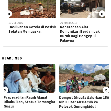
«
»
19 Juli 2016
20 Maret 2016
2
Hasil Panen Ketela di Pesisir
Keberadaan Alat
J
Selatan Memuaskan
Komunikasi Berdampak
S
Buruk Bagi Pengepul
M
Palawija
M
HEADLINES
«
»
Praperadilan Raudi Akmal
Dompet Dhuafa Salurkan 150
Dikabulkan, Status Tersangka
Ribu Liter Air Bersih ke
Gugur
Pelosok Gunungkidul