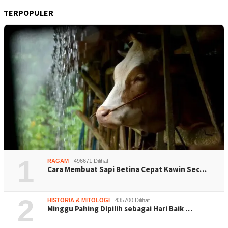
TERPOPULER
1
RAGAM
496671 Dilihat
Cara Membuat Sapi Betina Cepat Kawin Sec…
2
HISTORIA & MITOLOGI
435700 Dilihat
Minggu Pahing Dipilih sebagai Hari Baik …