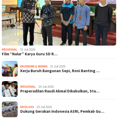
REGIONAL
31 Juli 2026
Film “Nalar” Karya Guru SD R…
EKONOMI & BISNIS
31 Juli 2026
Kerja Buruh Bangunan Sepi, Roni Banting …
REGIONAL
29 Juli 2026
Praperadilan Raudi Akmal Dikabulkan, Sta…
EKOLOGI
24 Juli 2026
Dukung Gerakan Indonesia ASRI, Pemkab Gu…