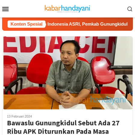
Loncat
Menu
ke
Mobile
konten
kung Gerakan Indonesia ASRI, Pemkab Gunungkidul Gelar Korv
Konten Spesial
13 Februari 2024
Bawaslu Gunungkidul Sebut Ada 27
Ribu APK Diturunkan Pada Masa