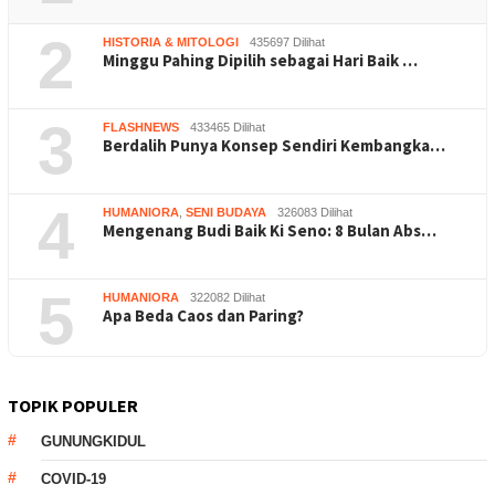
2
HISTORIA & MITOLOGI
435697 Dilihat
Minggu Pahing Dipilih sebagai Hari Baik …
3
FLASHNEWS
433465 Dilihat
Berdalih Punya Konsep Sendiri Kembangka…
4
HUMANIORA
,
SENI BUDAYA
326083 Dilihat
Mengenang Budi Baik Ki Seno: 8 Bulan Abs…
5
HUMANIORA
322082 Dilihat
Apa Beda Caos dan Paring?
TOPIK POPULER
GUNUNGKIDUL
COVID-19