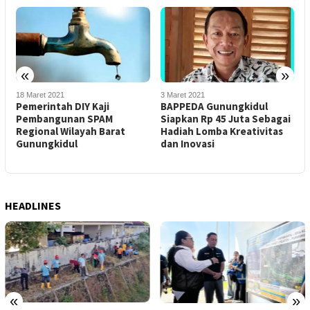
«
»
18 Maret 2021
3 Maret 2021
2
Pemerintah DIY Kaji
BAPPEDA Gunungkidul
G
Pembangunan SPAM
Siapkan Rp 45 Juta Sebagai
P
Regional Wilayah Barat
Hadiah Lomba Kreativitas
K
Gunungkidul
dan Inovasi
D
HEADLINES
«
»