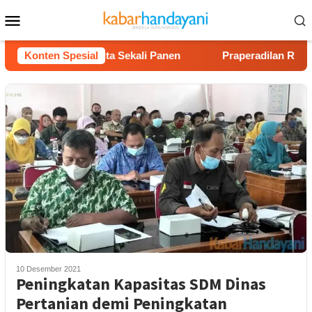
Loncat
Menu
ke
Mobile
konten
tung Rp40 Juta Sekali Panen
Konten Spesial
Praperadilan Raudi Akmal 
10 Desember 2021
Peningkatan Kapasitas SDM Dinas
Pertanian demi Peningkatan