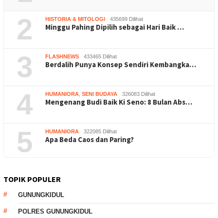
2
HISTORIA & MITOLOGI
435699 Dilihat
Minggu Pahing Dipilih sebagai Hari Baik …
3
FLASHNEWS
433465 Dilihat
Berdalih Punya Konsep Sendiri Kembangka…
4
HUMANIORA
,
SENI BUDAYA
326083 Dilihat
Mengenang Budi Baik Ki Seno: 8 Bulan Abs…
5
HUMANIORA
322085 Dilihat
Apa Beda Caos dan Paring?
TOPIK POPULER
GUNUNGKIDUL
POLRES GUNUNGKIDUL