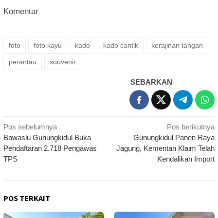
Komentar
foto
foto kayu
kado
kado cantik
kerajinan tangan
perantau
souvenir
SEBARKAN
Navigasi
Pos sebelumnya
Pos berikutnya
Bawaslu Gunungkidul Buka
Gunungkidul Panen Raya
pos
Pendaftaran 2.718 Pengawas
Jagung, Kementan Klaim Telah
TPS
Kendalikan Import
POS TERKAIT