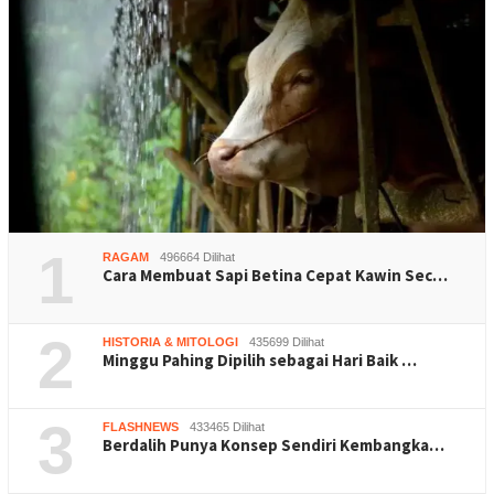
1
RAGAM
496664 Dilihat
Cara Membuat Sapi Betina Cepat Kawin Sec…
2
HISTORIA & MITOLOGI
435699 Dilihat
Minggu Pahing Dipilih sebagai Hari Baik …
3
FLASHNEWS
433465 Dilihat
Berdalih Punya Konsep Sendiri Kembangka…