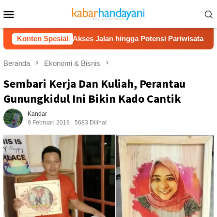
Loncat
Menu
ke
Mobile
konten
Bahas Akses Jalan hingga Potensi Pariwisata
Konten Spesial
Film “Na
Beranda
Ekonomi & Bisnis
Sembari Kerja Dan Kuliah, Perantau
Gunungkidul Ini Bikin Kado Cantik
Kandar
9 Februari 2019
5683 Dilihat