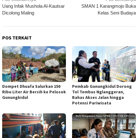
Navigasi
Uang Infak Mushola Al-Kautsar
SMAN 1 Karangmojo Buka
pos
Dicolong Maling
Kelas Seni Budaya
POS TERKAIT
Dompet Dhuafa Salurkan 150
Pemkab Gunungkidul Dorong
Ribu Liter Air Bersih ke Pelosok
Tol Tembus Nglanggeran,
Gunungkidul
Bahas Akses Jalan hingga
Potensi Pariwisata