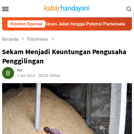
Loncat
Menu
ke
Mobile
konten
n, Bahas Akses Jalan hingga Potensi Pariwisata
Konten Spesial
Film 
Beranda
Flashnews
Sekam Menjadi Keuntungan Pengusaha
Penggilingan
KH
1 Juli 2014
26235 Dilihat