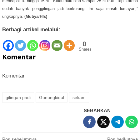
mencapai 10 hingga 15 rit. “Kalau dulu bisa sampai 25 rit truk. Tapi karena
sudah banyak penggilingan jadi berkurang. Ini saja masih lumayan,”
ungkapnya.
(Mutiya/Hfs)
Berbagi artikel melalui:
0
Shares
Komentar
Komentar
gilingan padi
Gunungkidul
sekam
SEBARKAN
Pos sebelumnya
Pos berikutnya