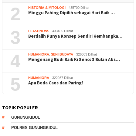
2
HISTORIA & MITOLOGI
435700 Dilihat
Minggu Pahing Dipilih sebagai Hari Baik …
3
FLASHNEWS
433465 Dilihat
Berdalih Punya Konsep Sendiri Kembangka…
4
HUMANIORA
,
SENI BUDAYA
326083 Dilihat
Mengenang Budi Baik Ki Seno: 8 Bulan Abs…
5
HUMANIORA
322087 Dilihat
Apa Beda Caos dan Paring?
TOPIK POPULER
GUNUNGKIDUL
POLRES GUNUNGKIDUL