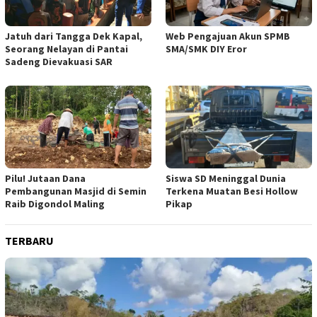
Jatuh dari Tangga Dek Kapal,
Web Pengajuan Akun SPMB
Seorang Nelayan di Pantai
SMA/SMK DIY Eror
Sadeng Dievakuasi SAR
Pilu! Jutaan Dana
Siswa SD Meninggal Dunia
Pembangunan Masjid di Semin
Terkena Muatan Besi Hollow
Raib Digondol Maling
Pikap
TERBARU