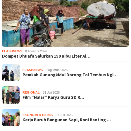
FLASHNEWS
8 Agustus 2026
Dompet Dhuafa Salurkan 150 Ribu Liter Ai…
FLASHNEWS
6 Agustus 2026
Pemkab Gunungkidul Dorong Tol Tembus Ngl…
REGIONAL
31 Juli 2026
Film “Nalar” Karya Guru SD R…
EKONOMI & BISNIS
31 Juli 2026
Kerja Buruh Bangunan Sepi, Roni Banting …