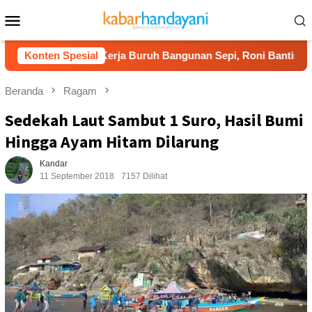
Loncat
Menu
ke
Mobile
konten
Konten Spesial
Kerja Buruh Bangunan Sepi, Roni Banting Stir Tanam M
Beranda
Ragam
Sedekah Laut Sambut 1 Suro, Hasil Bumi
Hingga Ayam Hitam Dilarung
Kandar
11 September 2018
7157 Dilihat