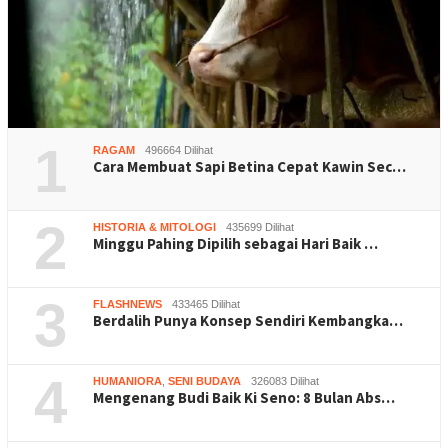
1
RAGAM
496664 Dilihat
Cara Membuat Sapi Betina Cepat Kawin Sec…
2
HISTORIA & MITOLOGI
435699 Dilihat
Minggu Pahing Dipilih sebagai Hari Baik …
3
FLASHNEWS
433465 Dilihat
Berdalih Punya Konsep Sendiri Kembangka…
4
HUMANIORA
,
SENI BUDAYA
326083 Dilihat
Mengenang Budi Baik Ki Seno: 8 Bulan Abs…