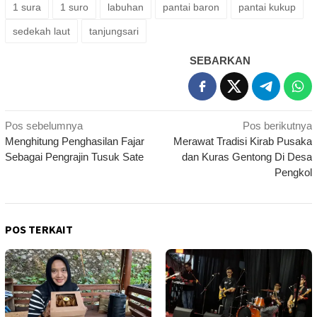
1 sura
1 suro
labuhan
pantai baron
pantai kukup
sedekah laut
tanjungsari
SEBARKAN
Navigasi
Pos sebelumnya
Pos berikutnya
Menghitung Penghasilan Fajar
Merawat Tradisi Kirab Pusaka
pos
Sebagai Pengrajin Tusuk Sate
dan Kuras Gentong Di Desa
Pengkol
POS TERKAIT