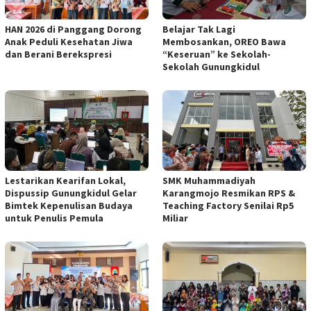
HAN 2026 di Panggang Dorong
Belajar Tak Lagi
Anak Peduli Kesehatan Jiwa
Membosankan, OREO Bawa
dan Berani Berekspresi
“Keseruan” ke Sekolah-
Sekolah Gunungkidul
Lestarikan Kearifan Lokal,
SMK Muhammadiyah
Dispussip Gunungkidul Gelar
Karangmojo Resmikan RPS &
Bimtek Kepenulisan Budaya
Teaching Factory Senilai Rp5
untuk Penulis Pemula
Miliar