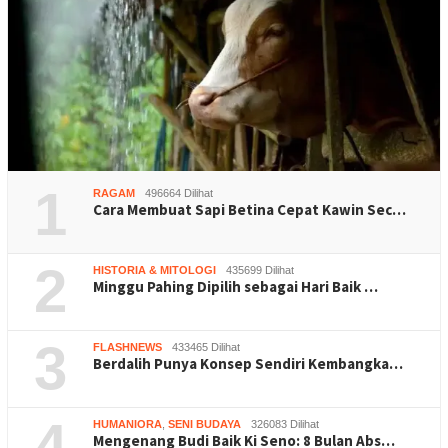
1
RAGAM
496664 Dilihat
Cara Membuat Sapi Betina Cepat Kawin Sec…
2
HISTORIA & MITOLOGI
435699 Dilihat
Minggu Pahing Dipilih sebagai Hari Baik …
3
FLASHNEWS
433465 Dilihat
Berdalih Punya Konsep Sendiri Kembangka…
4
HUMANIORA
,
SENI BUDAYA
326083 Dilihat
Mengenang Budi Baik Ki Seno: 8 Bulan Abs…