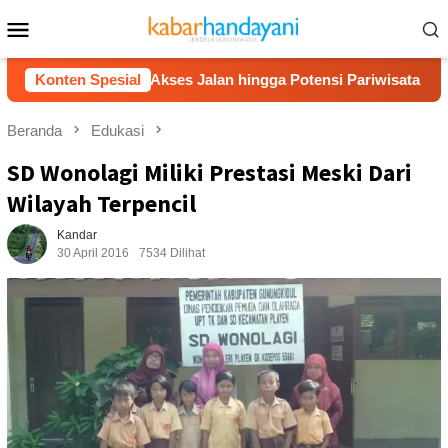
Loncat
Menu
ke
Mobile
konten
 Bahas Akses Jalan hingga Potensi Pariwisata
Konten Spesial
Film “N
Beranda
Edukasi
SD Wonolagi Miliki Prestasi Meski Dari
Wilayah Terpencil
Kandar
30 April 2016
7534 Dilihat