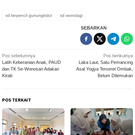
sd terpencil gunungkidul
sd wonolagi
SEBARKAN
Navigasi
Pos sebelumnya
Pos berikutnya
Latih Keberanian Anak, PAUD
Laka Laut, Satu Pemancing
pos
dan TK Se-Wonosari Adakan
Asal Yogya Terseret Ombak,
Kirab
Belum Ditemukan
POS TERKAIT