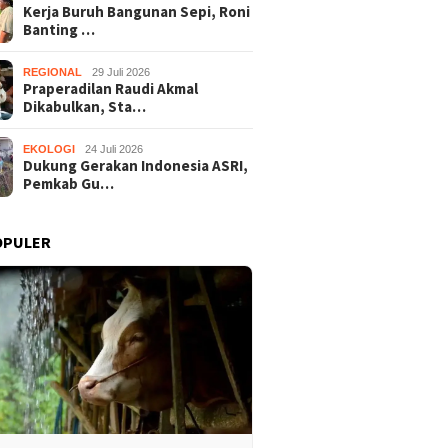
Kerja Buruh Bangunan Sepi, Roni
Banting …
REGIONAL
29 Juli 2026
Praperadilan Raudi Akmal
Dikabulkan, Sta…
EKOLOGI
24 Juli 2026
Dukung Gerakan Indonesia ASRI,
Pemkab Gu…
OPULER
Buruh Bangunan Sepi,
Praperadilan Raudi Akmal
Dukung 
anting Stir Tanam
Dikabulkan, Status
ASRI, P
 Untung Rp40 Juta
Tersangka Gugur
Gelar K
 Panen
Bersihk
Wonosar