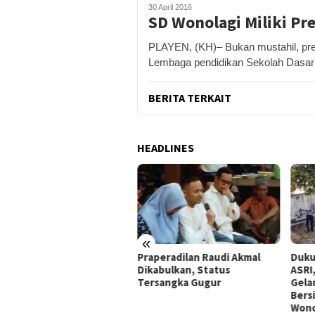
30 April 2016
SD Wonolagi Miliki Pre
PLAYEN, (KH)– Bukan mustahil, pres
Lembaga pendidikan Sekolah Dasar
BERITA TERKAIT
HEADLINES
«
peradilan Raudi Akmal
Dukung Gerakan Indonesia
Pemk
abulkan, Status
ASRI, Pemkab Gunungkidul
Tol 
rsangka Gugur
Gelar Korve Kolaborasi
Baha
Bersihkan Sungai Kota
Pote
Wonosari