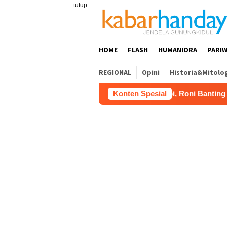
Loncat
tutup
ke
konten
HOME
FLASH
HUMANIORA
PARIW
REGIONAL
Opini
Historia&Mitolo
6
Kerja Buruh Bangunan Sepi, Roni Banting Stir Tanam
Konten Spesial