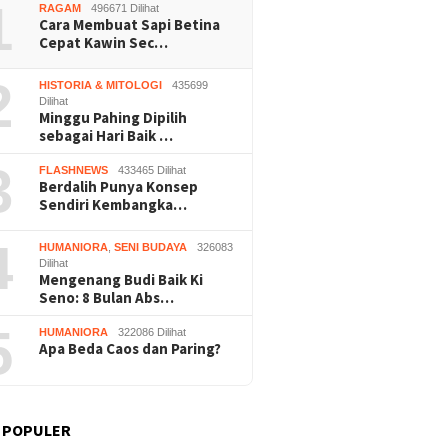
1
RAGAM
496671 Dilihat
Cara Membuat Sapi Betina
Cepat Kawin Sec…
2
HISTORIA & MITOLOGI
435699
Dilihat
Minggu Pahing Dipilih
sebagai Hari Baik …
3
FLASHNEWS
433465 Dilihat
Berdalih Punya Konsep
Sendiri Kembangka…
4
HUMANIORA
,
SENI BUDAYA
326083
Dilihat
Mengenang Budi Baik Ki
Seno: 8 Bulan Abs…
5
HUMANIORA
322086 Dilihat
Apa Beda Caos dan Paring?
 POPULER