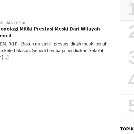
SI
Kandar
30 April 2016
onolagi Miliki Prestasi Meski Dari Wilayah
encil
N, (KH)– Bukan mustahil, prestasi diraih meski penuh
n keterbatasan. Seperti Lembaga pendidikan Sekolah
 […]
TOPIK