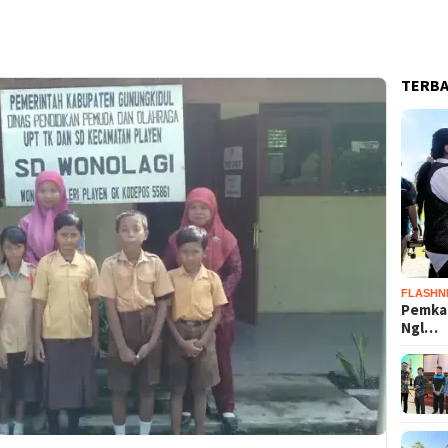
TERB
FLASHN
Pemka
Ngl…