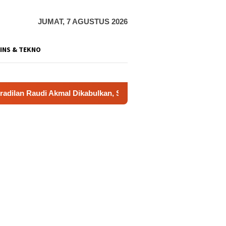
JUMAT, 7 AGUSTUS 2026
INS & TEKNO
di Akmal Dikabulkan, Status Tersangka Gugur
Dukung Ge