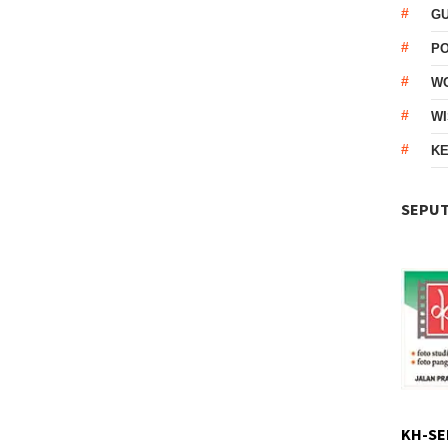
G
P
W
WI
KE
SEPUT
KH-SE