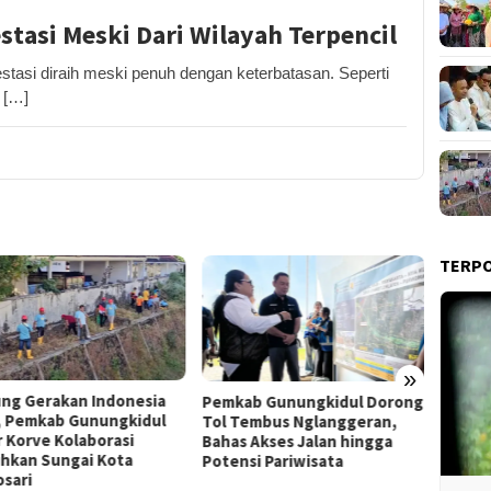
stasi Meski Dari Wilayah Terpencil
tasi diraih meski penuh dengan keterbatasan. Seperti
 […]
TERP
»
Film “Nalar” Karya Guru SD
Kerja 
ab Gunungkidul Dorong
Raih Juara 1 Lomba Video
Roni B
Tembus Nglanggeran,
Literasi Gunungkidul 2026
Melon
s Akses Jalan hingga
Sekali
nsi Pariwisata