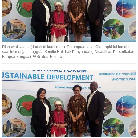
Risnawati Utami (duduk di kursi roda). Perempuan asal Gunungkidul tersebut
saat ini menjadi anggota Komite Hak-hak Penyandang Disabilitas Perserikatan
Bangsa-Bangsa (PBB). doc. Risnawati.