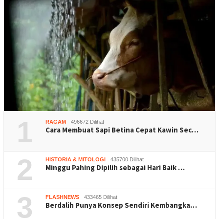
1
RAGAM
496672 Dilihat
Cara Membuat Sapi Betina Cepat Kawin Sec…
2
HISTORIA & MITOLOGI
435700 Dilihat
Minggu Pahing Dipilih sebagai Hari Baik …
3
FLASHNEWS
433465 Dilihat
Berdalih Punya Konsep Sendiri Kembangka…