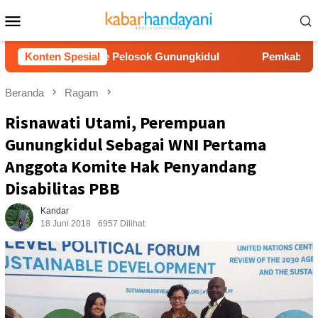
Loncat
Menu
ke
Mobile
konten
r Bersih ke Pelosok Gunungkidul
Konten Spesial
Pemkab Gunungkidul D
Beranda
Ragam
Risnawati Utami, Perempuan
Gunungkidul Sebagai WNI Pertama
Anggota Komite Hak Penyandang
Disabilitas PBB
Kandar
18 Juni 2018
6957 Dilihat