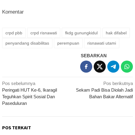
Komentar
crpd pbb
crpd risnawati
fkdg gunungkidul
hak difabel
penyandang disabilitas
perempuan
risnawati utami
SEBARKAN
Navigasi
Pos sebelumnya
Pos berikutnya
Peringati HUT Ke-6, Ikaragil
Sekam Padi Bisa Diolah Jadi
pos
Teguhkan Spirit Sosial Dan
Bahan Bakar Alternatif
Paseduluran
POS TERKAIT