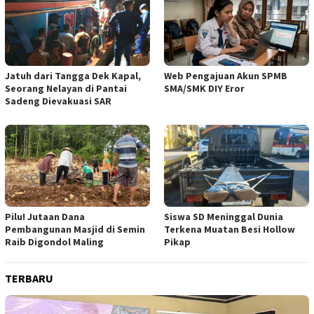
Jatuh dari Tangga Dek Kapal,
Web Pengajuan Akun SPMB
Seorang Nelayan di Pantai
SMA/SMK DIY Eror
Sadeng Dievakuasi SAR
Pilu! Jutaan Dana
Siswa SD Meninggal Dunia
Pembangunan Masjid di Semin
Terkena Muatan Besi Hollow
Raib Digondol Maling
Pikap
TERBARU