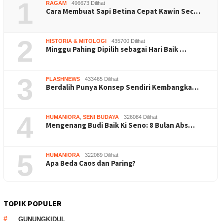
1
RAGAM
496673 Dilihat
Cara Membuat Sapi Betina Cepat Kawin Sec…
2
HISTORIA & MITOLOGI
435700 Dilihat
Minggu Pahing Dipilih sebagai Hari Baik …
3
FLASHNEWS
433465 Dilihat
Berdalih Punya Konsep Sendiri Kembangka…
4
HUMANIORA
,
SENI BUDAYA
326084 Dilihat
Mengenang Budi Baik Ki Seno: 8 Bulan Abs…
5
HUMANIORA
322089 Dilihat
Apa Beda Caos dan Paring?
TOPIK POPULER
GUNUNGKIDUL