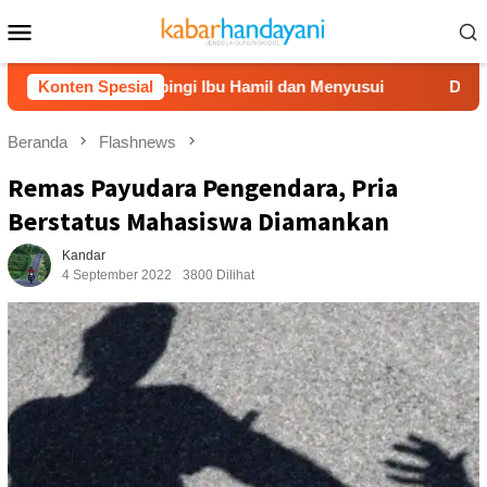
Loncat
Menu
ke
Mobile
konten
sari Dampingi Ibu Hamil dan Menyusui
Konten Spesial
Dompet Dhuafa S
Beranda
Flashnews
Remas Payudara Pengendara, Pria
Berstatus Mahasiswa Diamankan
Kandar
4 September 2022
3800 Dilihat