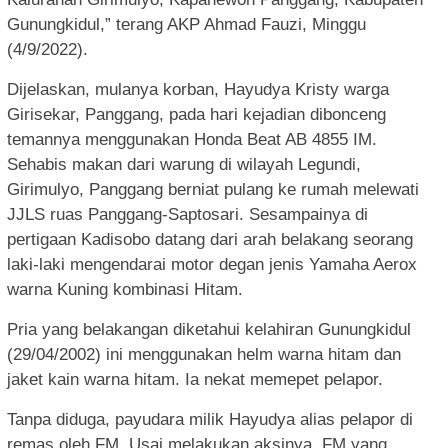
Gunungkidul,” terang AKP Ahmad Fauzi, Minggu
(4/9/2022).
Dijelaskan, mulanya korban, Hayudya Kristy warga
Girisekar, Panggang, pada hari kejadian dibonceng
temannya menggunakan Honda Beat AB 4855 IM.
Sehabis makan dari warung di wilayah Legundi,
Girimulyo, Panggang berniat pulang ke rumah melewati
JJLS ruas Panggang-Saptosari. Sesampainya di
pertigaan Kadisobo datang dari arah belakang seorang
laki-laki mengendarai motor degan jenis Yamaha Aerox
warna Kuning kombinasi Hitam.
Pria yang belakangan diketahui kelahiran Gunungkidul
(29/04/2002) ini menggunakan helm warna hitam dan
jaket kain warna hitam. Ia nekat memepet pelapor.
Tanpa diduga, payudara milik Hayudya alias pelapor di
remas oleh FM. Usai melakukan aksinya, FM yang