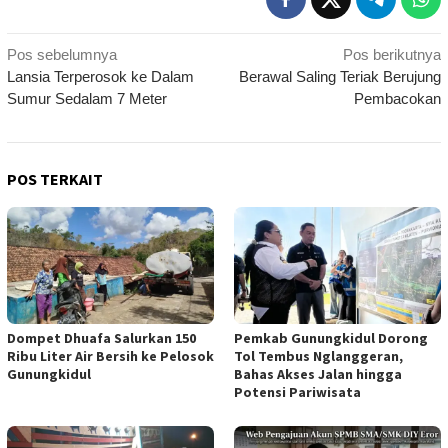
Navigasi
Pos sebelumnya
Pos berikutnya
Lansia Terperosok ke Dalam
Berawal Saling Teriak Berujung
pos
Sumur Sedalam 7 Meter
Pembacokan
POS TERKAIT
Dompet Dhuafa Salurkan 150
Pemkab Gunungkidul Dorong
Ribu Liter Air Bersih ke Pelosok
Tol Tembus Nglanggeran,
Gunungkidul
Bahas Akses Jalan hingga
Potensi Pariwisata