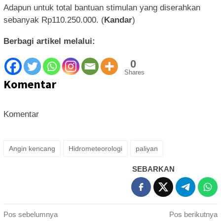
Adapun untuk total bantuan stimulan yang diserahkan
sebanyak Rp110.250.000. (
Kandar
)
Berbagi artikel melalui:
0
Shares
Komentar
Komentar
Angin kencang
Hidrometeorologi
paliyan
SEBARKAN
Navigasi
Pos sebelumnya
Pos berikutnya