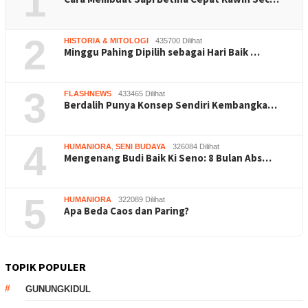
1
2
HISTORIA & MITOLOGI
435700 Dilihat
Minggu Pahing Dipilih sebagai Hari Baik …
3
FLASHNEWS
433465 Dilihat
Berdalih Punya Konsep Sendiri Kembangka…
4
HUMANIORA
,
SENI BUDAYA
326084 Dilihat
Mengenang Budi Baik Ki Seno: 8 Bulan Abs…
5
HUMANIORA
322089 Dilihat
Apa Beda Caos dan Paring?
TOPIK POPULER
GUNUNGKIDUL