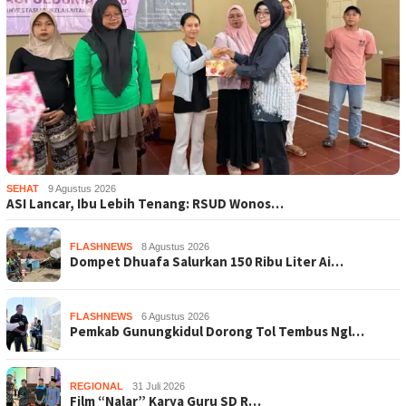
SEHAT
9 Agustus 2026
ASI Lancar, Ibu Lebih Tenang: RSUD Wonos…
FLASHNEWS
8 Agustus 2026
Dompet Dhuafa Salurkan 150 Ribu Liter Ai…
FLASHNEWS
6 Agustus 2026
Pemkab Gunungkidul Dorong Tol Tembus Ngl…
REGIONAL
31 Juli 2026
Film “Nalar” Karya Guru SD R…