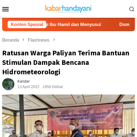
Loncat
Menu
ke
Mobile
konten
ri Dampingi Ibu Hamil dan Menyusui
Konten Spesial
Dompet Dhuafa Salu
Beranda
Flashnews
Ratusan Warga Paliyan Terima Bantuan
Stimulan Dampak Bencana
Hidrometeorologi
Kandar
13 April 2022
1956 Dilihat