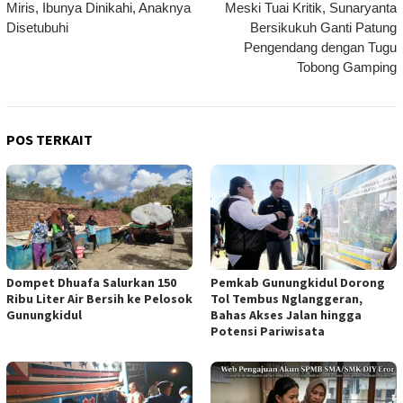
Miris, Ibunya Dinikahi, Anaknya
Meski Tuai Kritik, Sunaryanta
pos
Disetubuhi
Bersikukuh Ganti Patung
Pengendang dengan Tugu
Tobong Gamping
POS TERKAIT
Dompet Dhuafa Salurkan 150
Pemkab Gunungkidul Dorong
Ribu Liter Air Bersih ke Pelosok
Tol Tembus Nglanggeran,
Gunungkidul
Bahas Akses Jalan hingga
Potensi Pariwisata