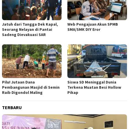
Jatuh dari Tangga Dek Kapal,
Web Pengajuan Akun SPMB
Seorang Nelayan di Pantai
SMA/SMK DIY Eror
Sadeng Dievakuasi SAR
Pilu! Jutaan Dana
Siswa SD Meninggal Dunia
Pembangunan Masjid di Semin
Terkena Muatan Besi Hollow
Raib Digondol Maling
Pikap
TERBARU