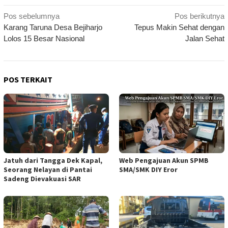
Navigasi
Pos sebelumnya
Pos berikutnya
Karang Taruna Desa Bejiharjo
Tepus Makin Sehat dengan
pos
Lolos 15 Besar Nasional
Jalan Sehat
POS TERKAIT
Jatuh dari Tangga Dek Kapal,
Web Pengajuan Akun SPMB
Seorang Nelayan di Pantai
SMA/SMK DIY Eror
Sadeng Dievakuasi SAR