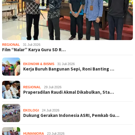
REGIONAL
31 Juli 2026
Film “Nalar” Karya Guru SD R…
EKONOMI & BISNIS
31 Juli 2026
Kerja Buruh Bangunan Sepi, Roni Banting …
REGIONAL
29 Juli 2026
Praperadilan Raudi Akmal Dikabulkan, Sta…
EKOLOGI
24 Juli 2026
Dukung Gerakan Indonesia ASRI, Pemkab Gu…
HUMANIORA
23 Juli 2026