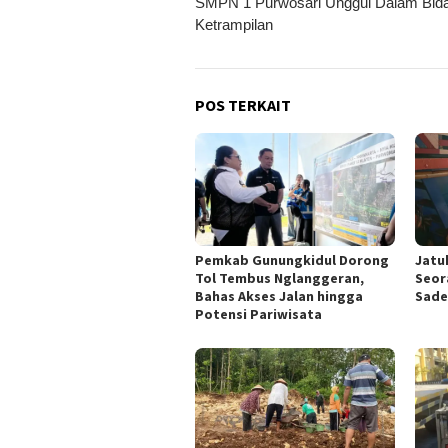
SMPN 1 Purwosari Unggul Dalam Bid
pos
Ketrampilan
POS TERKAIT
Pemkab Gunungkidul Dorong
Jatu
Tol Tembus Nglanggeran,
Seor
Bahas Akses Jalan hingga
Sade
Potensi Pariwisata