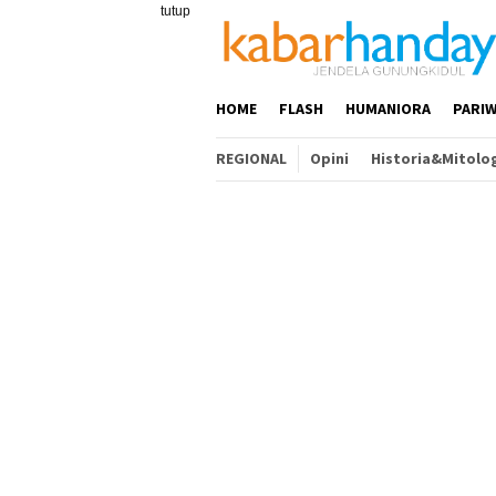
Loncat
tutup
ke
konten
HOME
FLASH
HUMANIORA
PARIW
REGIONAL
Opini
Historia&Mitolo