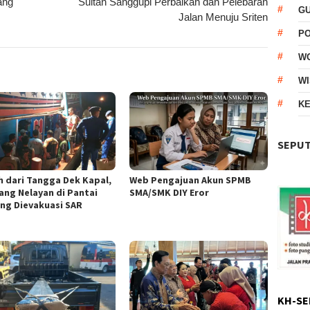
ang
Sultan Sanggupi Perbaikan dan Pelebaran
G
Jalan Menuju Sriten
P
W
WI
KE
SEPUT
h dari Tangga Dek Kapal,
Web Pengajuan Akun SPMB
ang Nelayan di Pantai
SMA/SMK DIY Eror
ng Dievakuasi SAR
KH-SE