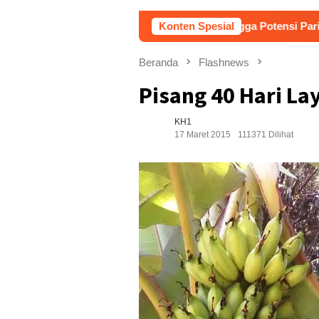
anggeran, Bahas Akses Jalan hingga Potensi Pariwisata
Konten Spesial
Beranda
Flashnews
Pisang 40 Hari L
KH1
17 Maret 2015
111371 Dilihat