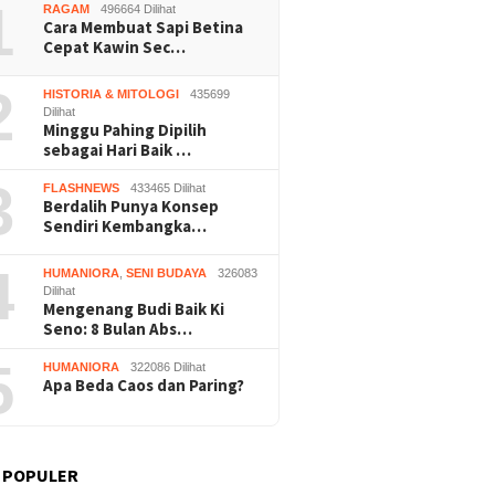
1
RAGAM
496664 Dilihat
Cara Membuat Sapi Betina
Cepat Kawin Sec…
2
HISTORIA & MITOLOGI
435699
Dilihat
Minggu Pahing Dipilih
sebagai Hari Baik …
3
FLASHNEWS
433465 Dilihat
Berdalih Punya Konsep
Sendiri Kembangka…
4
HUMANIORA
,
SENI BUDAYA
326083
Dilihat
Mengenang Budi Baik Ki
Seno: 8 Bulan Abs…
5
HUMANIORA
322086 Dilihat
Apa Beda Caos dan Paring?
 POPULER