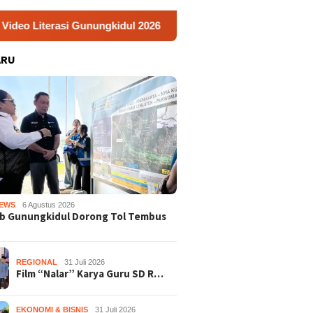
si Gunungkidul 2026
Kerja Buruh Bangunan Sepi, Roni B
ARU
EWS
6 Agustus 2026
b Gunungkidul Dorong Tol Tembus
REGIONAL
31 Juli 2026
Film “Nalar” Karya Guru SD R…
EKONOMI & BISNIS
31 Juli 2026