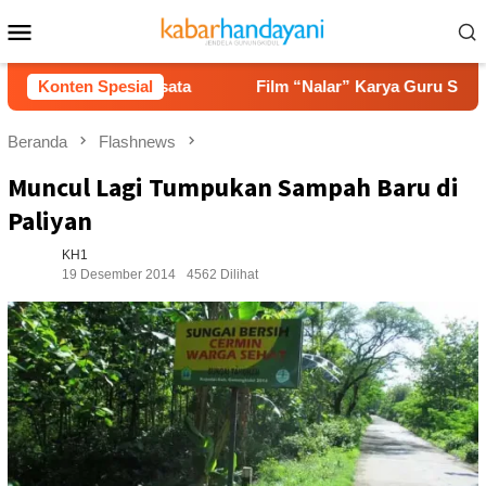
Loncat
Menu
ke
Mobile
konten
nsi Pariwisata
Konten Spesial
Film “Nalar” Karya Guru SD Raih Juara 
Beranda
Flashnews
Muncul Lagi Tumpukan Sampah Baru di
Paliyan
KH1
19 Desember 2014
4562 Dilihat