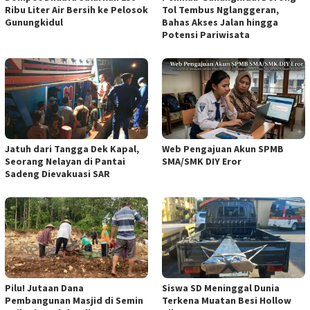
Ribu Liter Air Bersih ke Pelosok
Tol Tembus Nglanggeran,
Gunungkidul
Bahas Akses Jalan hingga
Potensi Pariwisata
Jatuh dari Tangga Dek Kapal,
Web Pengajuan Akun SPMB
Seorang Nelayan di Pantai
SMA/SMK DIY Eror
Sadeng Dievakuasi SAR
Pilu! Jutaan Dana
Siswa SD Meninggal Dunia
Pembangunan Masjid di Semin
Terkena Muatan Besi Hollow