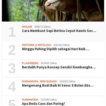
1
RAGAM
496673 Dilihat
Cara Membuat Sapi Betina Cepat Kawin Sec…
2
HISTORIA & MITOLOGI
435700 Dilihat
Minggu Pahing Dipilih sebagai Hari Baik …
3
FLASHNEWS
433465 Dilihat
Berdalih Punya Konsep Sendiri Kembangka…
4
HUMANIORA
,
SENI BUDAYA
326083 Dilihat
Mengenang Budi Baik Ki Seno: 8 Bulan Abs…
5
HUMANIORA
322088 Dilihat
Apa Beda Caos dan Paring?