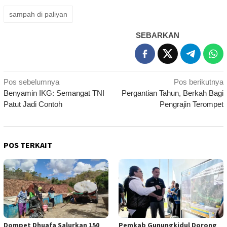
sampah di paliyan
SEBARKAN
Navigasi
Pos sebelumnya
Pos berikutnya
Benyamin IKG: Semangat TNI
Pergantian Tahun, Berkah Bagi
pos
Patut Jadi Contoh
Pengrajin Terompet
POS TERKAIT
Dompet Dhuafa Salurkan 150
Pemkab Gunungkidul Dorong