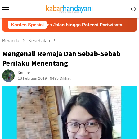
Loncat
Menu
ke
Mobile
konten
Akses Jalan hingga Potensi Pariwisata
Konten Spesial
Film “Nalar” K
Beranda
Kesehatan
Mengenali Remaja Dan Sebab-Sebab
Perilaku Menentang
Kandar
18 Februari 2019
9495 Dilihat