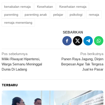
kenakalan remaja
Kesehatan
Kesehatan remaja
parenting
parenting anak
pelajar
psikologi
remaja
remaja menentang
SEBARKAN
Navigasi
Pos sebelumnya
Pos berikutnya
Miliki Riwayat Hipertensi,
Panen Raya Jagung, Dirjen
pos
Warga Semanu Meninggal
Berpesan Agar Tak Tergesa
Dunia Di Ladang
Jual ke Pasar
TERBARU