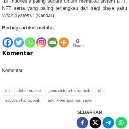
“Di Indonesia paling secara umum memakai sistem DFT,
NFT serta yang paling terjangkau dari segi biaya yaitu
Wick System,”
(Kandar)
Berbagi artikel melalui:
0
Shares
Komentar
Komentar
dft
dutch bucket
jenis sistem hidroponik
nft
sayuran hidroponik
teknik penanaman sayur
SEBARKAN