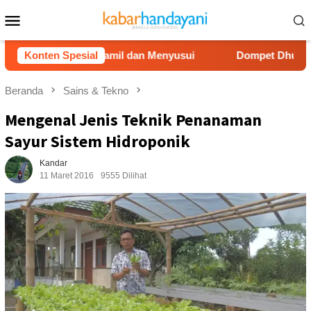
Loncat
Menu
ke
Mobile
konten
gi Ibu Hamil dan Menyusui
Konten Spesial
Dompet Dhuafa Salurkan 150 
Beranda
Sains & Tekno
Mengenal Jenis Teknik Penanaman
Sayur Sistem Hidroponik
Kandar
11 Maret 2016
9555 Dilihat