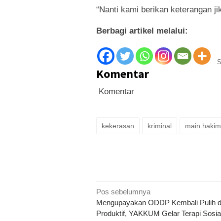
“Nanti kami berikan keterangan ji
Berbagi artikel melalui:
S
Komentar
Komentar
kekerasan
kriminal
main hakim
Navigasi
Pos sebelumnya
Mengupayakan ODDP Kembali Pulih 
pos
Produktif, YAKKUM Gelar Terapi Sosia