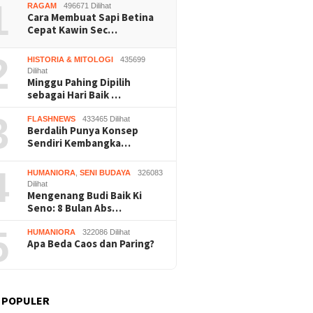
1
RAGAM
496671 Dilihat
Cara Membuat Sapi Betina
Cepat Kawin Sec…
2
HISTORIA & MITOLOGI
435699
Dilihat
Minggu Pahing Dipilih
sebagai Hari Baik …
3
FLASHNEWS
433465 Dilihat
Berdalih Punya Konsep
Sendiri Kembangka…
4
HUMANIORA
,
SENI BUDAYA
326083
Dilihat
Mengenang Budi Baik Ki
Seno: 8 Bulan Abs…
5
HUMANIORA
322086 Dilihat
Apa Beda Caos dan Paring?
 POPULER