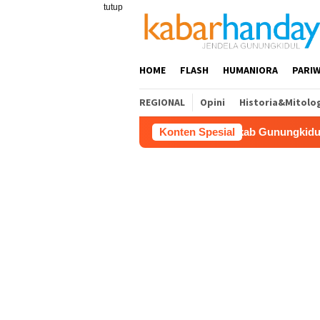
Loncat
tutup
ke
konten
HOME
FLASH
HUMANIORA
PARIW
REGIONAL
Opini
Historia&Mitolo
Pemkab Gunungkidul Dorong Tol Tembu
Konten Spesial