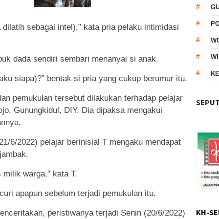
G
P
ilatih sebagai intel),” kata pria pelaku intimidasi
W
WI
epuk dada sendiri sembari menanyai si anak.
KE
ku siapa)?” bentak si pria yang cukup berumur itu.
dan pemukulan tersebut dilakukan terhadap pelajar
SEPUT
, Gunungkidul, DIY. Dia dipaksa mengakui
annya.
21/6/2022) pelajar berinisial T mengaku mendapat
ijambak.
milik warga,” kata T.
uri apapun sebelum terjadi pemukulan itu.
KH-SE
nceritakan, peristiwanya terjadi Senin (20/6/2022)