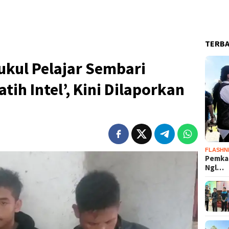
TERB
ukul Pelajar Sembari
tih Intel’, Kini Dilaporkan
FLASHN
Pemka
Ngl…