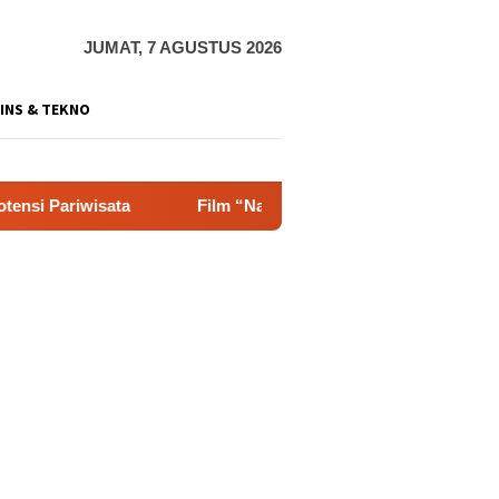
JUMAT, 7 AGUSTUS 2026
INS & TEKNO
Film “Nalar” Karya Guru SD Raih Juara 1 Lomba Video L