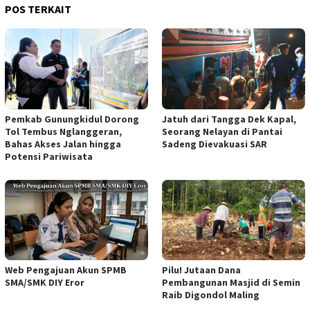
POS TERKAIT
Pemkab Gunungkidul Dorong
Jatuh dari Tangga Dek Kapal,
Tol Tembus Nglanggeran,
Seorang Nelayan di Pantai
Bahas Akses Jalan hingga
Sadeng Dievakuasi SAR
Potensi Pariwisata
Web Pengajuan Akun SPMB
Pilu! Jutaan Dana
SMA/SMK DIY Eror
Pembangunan Masjid di Semin
Raib Digondol Maling