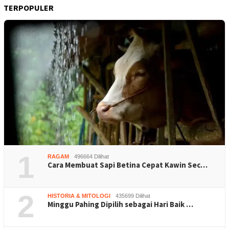
TERPOPULER
1
RAGAM
496664 Dilihat
Cara Membuat Sapi Betina Cepat Kawin Sec…
2
HISTORIA & MITOLOGI
435699 Dilihat
Minggu Pahing Dipilih sebagai Hari Baik …