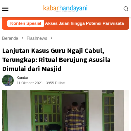
Loncat
Menu
ke
Mobile
konten
an, Bahas Akses Jalan hingga Potensi Pariwisata
Konten Spesial
Film
Beranda
Flashnews
Lanjutan Kasus Guru Ngaji Cabul,
Terungkap: Ritual Berujung Asusila
Dimulai dari Masjid
Kandar
11 Oktober 2021
3955 Dilihat